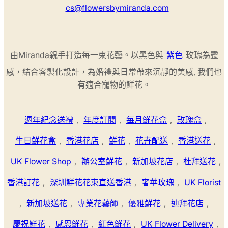
cs@flowersbymiranda.com
由Miranda親手打造每一束花藝。以黑色與
紫色
玫瑰為靈
感，結合客製化設計，為婚禮與日常帶來沉靜的美感, 我們也
有適合寵物的鮮花。
週年紀念送禮
,
年度訂閱
,
每月鮮花盒
,
玫瑰盒
,
生日鮮花盒
,
香港花店
,
鮮花
,
花卉配送
,
香港送花
,
UK Flower Shop
,
辦公室鮮花
,
新加坡花店
,
杜拜送花
,
香港訂花
,
深圳鮮花花束直送香港
,
奢華玫瑰
,
UK Florist
,
新加坡送花
,
專業花藝師
,
優雅鮮花
,
迪拜花店
,
慶祝鮮花
,
感恩鮮花
,
紅色鮮花
,
UK Flower Delivery
,