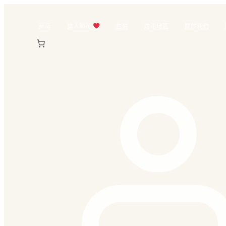
跳
至
商店
情人節花
包裝
送花地區
關於我們
主
要
內
容