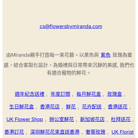
cs@flowersbymiranda.com
由Miranda親手打造每一束花藝。以黑色與
紫色
玫瑰為靈
感，結合客製化設計，為婚禮與日常帶來沉靜的美感, 我們也
有適合寵物的鮮花。
週年紀念送禮
,
年度訂閱
,
每月鮮花盒
,
玫瑰盒
,
生日鮮花盒
,
香港花店
,
鮮花
,
花卉配送
,
香港送花
,
UK Flower Shop
,
辦公室鮮花
,
新加坡花店
,
杜拜送花
,
香港訂花
,
深圳鮮花花束直送香港
,
奢華玫瑰
,
UK Florist