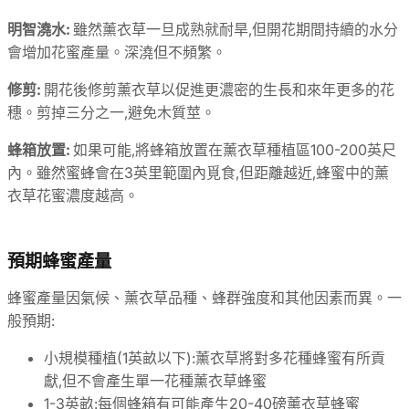
明智澆水:
雖然薰衣草一旦成熟就耐旱,但開花期間持續的水分
會增加花蜜產量。深澆但不頻繁。
修剪:
開花後修剪薰衣草以促進更濃密的生長和來年更多的花
穗。剪掉三分之一,避免木質莖。
蜂箱放置:
如果可能,將蜂箱放置在薰衣草種植區100-200英尺
內。雖然蜜蜂會在3英里範圍內覓食,但距離越近,蜂蜜中的薰
衣草花蜜濃度越高。
預期蜂蜜產量
蜂蜜產量因氣候、薰衣草品種、蜂群強度和其他因素而異。一
般預期:
小規模種植(1英畝以下):薰衣草將對多花種蜂蜜有所貢
獻,但不會產生單一花種薰衣草蜂蜜
1-3英畝:每個蜂箱有可能產生20-40磅薰衣草蜂蜜