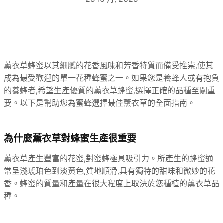
薰衣草蜂蜜以其細膩的花香風味和芳香特質而備受推崇,使其
成為最受歡迎的單一花種蜂蜜之一。如果您是養蜂人或有抱負
的養蜂者,希望生產優質的薰衣草蜂蜜,選擇正確的品種至關重
要。以下是幫助您為蜜蜂選擇最佳薰衣草的全面指南。
為什麼薰衣草對蜂蜜生產很重要
薰衣草產生豐富的花蜜,對蜜蜂極具吸引力。所產生的蜂蜜通
常呈淺琥珀色到淡黃色,質地順滑,具有獨特的甜味和微妙的花
香。蜂蜜的質量和產量在很大程度上取決於您種植的薰衣草品
種。