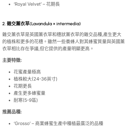
‘Royal Velvet’ – 花期長
2.
雜交薰衣草(Lavandula × intermedia)
雜交薰衣草是英國薰衣草和穗狀薰衣草的雜交品種,產生更大
的植株和更多的花穗。雖然一些養蜂人對其蜂蜜質量與英國薰
衣草相比存在爭議,但它提供的產量明顯更高。
主要特徵:
花蜜產量極高
植株較大(24-36英寸)
花期更長
產生更多蜂蜜量
耐寒(5-9區)
推薦品種:
‘Grosso’ – 商業蜂蜜生產中種植最廣泛的品種