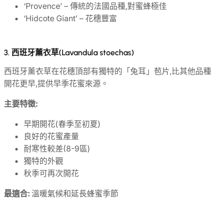
‘Provence’ – 傳統的法國品種,對蜜蜂極佳
‘Hidcote Giant’ – 花穗豐富
3.
西班牙薰衣草(Lavandula stoechas)
西班牙薰衣草在花穗頂部有獨特的「兔耳」苞片,比其他品種
開花更早,提供早季花蜜來源。
主要特徵:
早期開花(春季至初夏)
良好的花蜜產量
耐寒性較差(8-9區)
獨特的外觀
秋季可再次開花
最適合:
溫暖氣候和延長蜂蜜季節