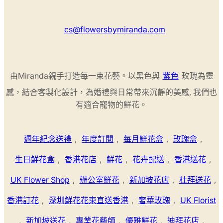
cs@flowersbymiranda.com
由Miranda親手打造每一束花藝。以黑色與
紫色
玫瑰為靈
感，結合客製化設計，為婚禮與日常帶來沉靜的美感, 我們也
有適合寵物的鮮花。
週年紀念送禮
,
年度訂閱
,
每月鮮花盒
,
玫瑰盒
,
生日鮮花盒
,
香港花店
,
鮮花
,
花卉配送
,
香港送花
,
UK Flower Shop
,
辦公室鮮花
,
新加坡花店
,
杜拜送花
,
香港訂花
,
深圳鮮花花束直送香港
,
奢華玫瑰
,
UK Florist
,
新加坡送花
,
專業花藝師
,
優雅鮮花
,
迪拜花店
,