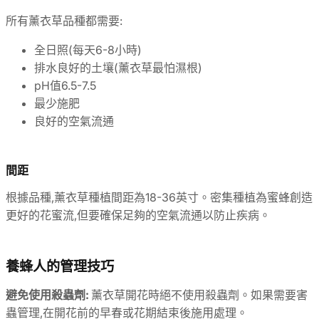
所有薰衣草品種都需要:
全日照(每天6-8小時)
排水良好的土壤(薰衣草最怕濕根)
pH值6.5-7.5
最少施肥
良好的空氣流通
間距
根據品種,薰衣草種植間距為18-36英寸。密集種植為蜜蜂創造
更好的花蜜流,但要確保足夠的空氣流通以防止疾病。
養蜂人的管理技巧
避免使用殺蟲劑:
薰衣草開花時絕不使用殺蟲劑。如果需要害
蟲管理,在開花前的早春或花期結束後施用處理。