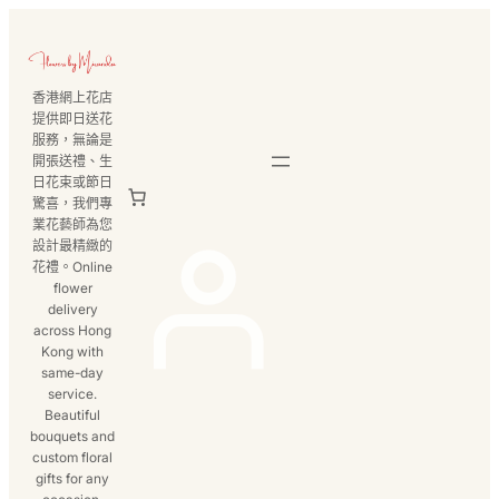
跳
至
主
香港網上花店
要
提供即日送花
內
服務，無論是
容
開張送禮、生
日花束或節日
驚喜，我們專
業花藝師為您
設計最精緻的
花禮。Online
flower
delivery
across Hong
Kong with
same-day
service.
Beautiful
bouquets and
custom floral
gifts for any