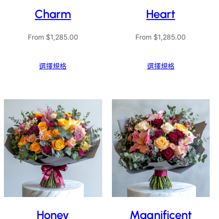
Charm
Heart
From
$
1,285.00
From
$
1,285.00
選擇規格
選擇規格
Honey
Magnificent