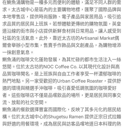
在鰂魚涌購物是一種多元而便利的體驗，滿足不同人群的需
求。太古城中心是區內的主要購物地標，匯聚了國際品牌與
本地零售店，提供時尚服飾、電子產品與家居用品，吸引追
求品質的居民與上班族。若想體驗更傳統的購物氛圍，英皇
道沿線的街市與小店提供新鮮食材與日常用品，讓人感受到
社區的生活氣息。此外，靠近太古坊的Artisanal Market偶
爾會舉辦小型市集，售賣手作飾品與文創產品，為購物增添
一抹創意氣息。
鰂魚涌的咖啡文化蓬勃發展，為其忙碌的都市生活注入一絲
悠閒。位於太古坊的NOC Coffee Co. 以其現代化設計與高
品質咖啡聞名，是上班族與自由工作者享受一杯濃郁咖啡的
熱門地點。另一家受歡迎的Urban Coffee Roaster，提供舒
適的環境與精選手沖咖啡，吸引喜愛低調氛圍的咖啡愛好
者。這些咖啡店不僅是品嚐飲品的場所，更是居民與同事交
流、放鬆的社交空間。
鰂魚涌的餐飲選擇豐富而國際化，反映了其多元化的居民結
構。位於太古城中心的Shugetsu Ramen 提供正宗日式拉麵
與舒適的用餐環境，成為居民與訪客品嚐地道日本料理的熱