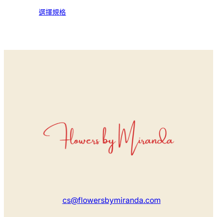
選擇規格
cs@flowersbymiranda.com