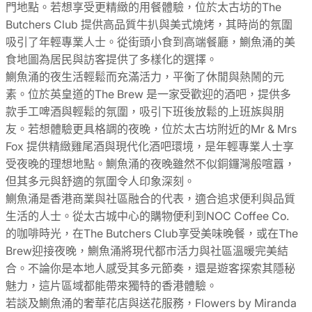
門地點。若想享受更精緻的用餐體驗，位於太古坊的The
Butchers Club 提供高品質牛扒與美式燒烤，其時尚的氛圍
吸引了年輕專業人士。從街頭小食到高端餐廳，鰂魚涌的美
食地圖為居民與訪客提供了多樣化的選擇。
鰂魚涌的夜生活輕鬆而充滿活力，平衡了休閒與熱鬧的元
素。位於英皇道的The Brew 是一家受歡迎的酒吧，提供多
款手工啤酒與輕鬆的氛圍，吸引下班後放鬆的上班族與朋
友。若想體驗更具格調的夜晚，位於太古坊附近的Mr & Mrs
Fox 提供精緻雞尾酒與現代化酒吧環境，是年輕專業人士享
受夜晚的理想地點。鰂魚涌的夜晚雖然不似銅鑼灣般喧囂，
但其多元與舒適的氛圍令人印象深刻。
鰂魚涌是香港商業與社區融合的代表，適合追求便利與品質
生活的人士。從太古城中心的購物便利到NOC Coffee Co.
的咖啡時光，在The Butchers Club享受美味晚餐，或在The
Brew迎接夜晚，鰂魚涌將現代都市活力與社區溫暖完美結
合。不論你是本地人感受其多元節奏，還是遊客探索其隱秘
魅力，這片區域都能帶來獨特的香港體驗。
若談及鰂魚涌的奢華花店與送花服務，Flowers by Miranda