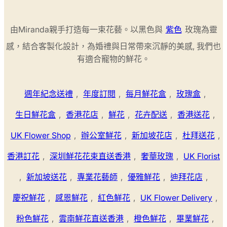
由Miranda親手打造每一束花藝。以黑色與
紫色
玫瑰為靈
感，結合客製化設計，為婚禮與日常帶來沉靜的美感, 我們也
有適合寵物的鮮花。
週年紀念送禮
,
年度訂閱
,
每月鮮花盒
,
玫瑰盒
,
生日鮮花盒
,
香港花店
,
鮮花
,
花卉配送
,
香港送花
,
UK Flower Shop
,
辦公室鮮花
,
新加坡花店
,
杜拜送花
,
香港訂花
,
深圳鮮花花束直送香港
,
奢華玫瑰
,
UK Florist
,
新加坡送花
,
專業花藝師
,
優雅鮮花
,
迪拜花店
,
慶祝鮮花
,
感恩鮮花
,
紅色鮮花
,
UK Flower Delivery
,
粉色鮮花
,
雲南鮮花直送香港
,
橙色鮮花
,
畢業鮮花
,