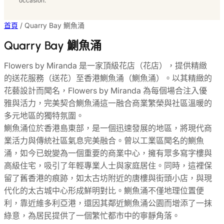
occasion.
首頁
/ Quarry Bay 鰂魚涌
Quarry Bay 鰂魚涌
Flowers by Miranda 是一家頂級花店（花店），提供精緻
的送花服務（送花）至香港鰂魚涌（鰂魚涌）。以其精緻的
花藝設計而聞名，Flowers by Miranda 為每個場合注入優
雅與活力，完美契合鰂魚涌這一融合商業繁榮與社區溫暖的
多元地區的獨特氛圍。
鰂魚涌位於香港島東部，是一個迅速發展的地區，將現代商
業活力與傳統社區氣息完美融合。曾以工業區聞名的鰂魚
涌，如今已蛻變為一個重要的商業中心，擁有眾多寫字樓與
高級住宅，吸引了年輕專業人士與家庭居住。同時，這裡保
留了舊香港的痕跡，如太古坊附近的唐樓與街頭小店，與現
代化的太古城中心形成鮮明對比。鰂魚涌不僅地理位置便
利，靠近維多利亞港，還因其鄰近鰂魚涌公園而增添了一抹
綠意，為居民提供了一個繁忙都市中的寧靜角落。