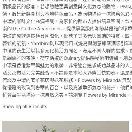
頂級品質的顧客。若想體驗更具創意與文化氣息的購物，PM
情，販售新鮮食材與本地特色商品，為購物增添一抹懷舊色彩
中環的咖啡文化充滿格調，為繁忙的都市人提供喘息空間。% A
崇的The Coffee Academics，提供專業級的咖
中環的餐飲選擇極具國際化，反映了其多元與高端的特質。四季
輕鬆的氣氛，Yardbird則以現代日式燒鳥與創意雞尾酒
中環的夜生活以其多元化與活力聞名，滿足不同人群的需求。蘭桂坊
低調優雅的夜晚，荷李活道的Quinary提供隱秘酒吧體驗
中環是香港繁華與魅力的象徵，非常適合追求成功與品味的人士。從
活與都市活力完美融合。不論你是本地人適應其快節奏，還是
若談及中環的奢華花店與送花服務，Flowers by Mirand
從優雅的玫瑰到奢華的百合，以及充滿季節氣息的花卉，他們的設計
忙奢華生活增添一抹自然之美。請瀏覽 Flowers by Mir
Showing all 9 results