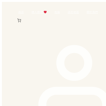
跳
至
商店
情人節花
包裝
送花地區
關於我們
主
要
內
容