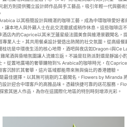
Q元創方則提供獨立設計師作品與手工藝品，吸引年輕一代與藝術
。
rabica 以其極簡設計與精湛的咖啡工藝，成為中環咖啡愛
啡與優雅的環境，讓本地人與外籍人士在此交流靈感或稍作休息。這些咖
酒店內的Caprice以其米芝蓮星級法國美食與維港景觀聞名
吸引年輕專業人士，其共用餐桌設計營造出熱鬧的社交氛圍。從高級
是中環夜生活的核心地帶，酒吧與夜店如Dragon-i與Ce 
，創意雞尾酒與昏暗氛圍讓人流連忘返。不論是狂熱派對還是靜謐小
置地廣場的奢華購物到% Arabica的咖啡時光，在Capr
遊客沉醉於其奢華，這片區域都能帶來無與倫比的香港體驗。
a 無疑是最佳選擇。以其無可挑剔的工藝聞名，Flowers by Mi
迎合中環客戶的高雅品味。憑藉快捷可靠的送花服務，Flowers
anda，探索其迷人作品，為你在這國際化地區的特別時刻增添光彩。