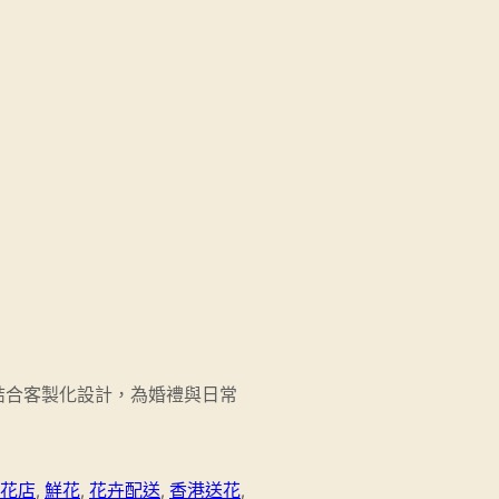
結合客製化設計，為婚禮與日常
花店
,
鮮花
,
花卉配送
,
香港送花
,