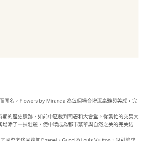
，Flowers by Miranda 為每個場合增添高雅與美感，完
時期的歷史遺跡，如前中區裁判司署和大會堂。從繁忙的交易大
其增添了一抹壯麗，使中環成為都市繁華與自然之美的完美結
如Chanel、Gucci及Louis Vuitton，吸引追求