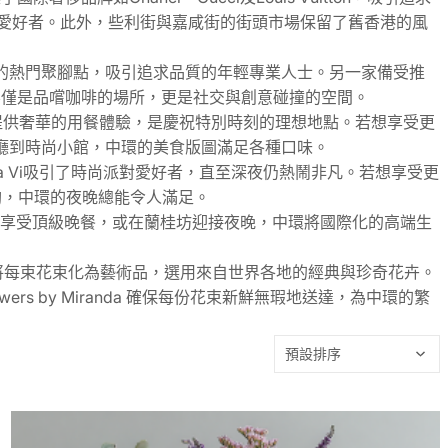
愛好者。此外，些利街與嘉咸街的街頭市場保留了舊香港的風
好者的熱門聚腳點，吸引追求品質的年輕專業人士。另一家備受推
啡店不僅是品嚐咖啡的場所，更是社交與創意碰撞的空間。
，提供奢華的用餐體驗，是慶祝特別時刻的理想地點。若想享受更
餐廳到時尚小館，中環的美食版圖滿足各種口味。
La Vi吸引了時尚派對愛好者，直至深夜仍熱鬧非凡。若想享受更
酌，中環的夜晚總能令人滿足。
ice享受頂級晚餐，或在蘭桂坊迎接夜晚，中環將國際化的高端生
randa 將每束花束化為藝術品，選用來自世界各地的經典與珍奇花卉。
 by Miranda 確保每份花束新鮮無瑕地送達，為中環的繁