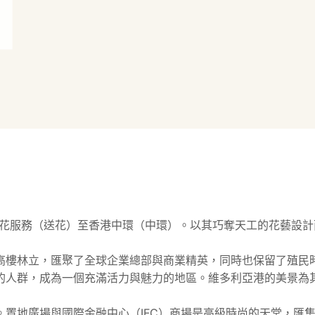
精緻的送花服務（送花）至香港中環（中環）。以其巧奪天工的花藝設計而聞名
高樓林立，匯聚了全球企業總部與商業精英，同時也保留了殖民
的人群，成為一個充滿活力與魅力的地區。維多利亞港的美景為
與國際金融中心（IFC）商場是高級時尚的天堂，匯集了國際奢侈品牌