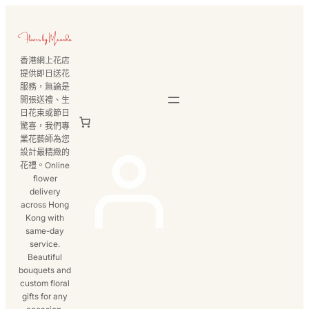
跳
至
主
香港網上花店
要
提供即日送花
內
服務，無論是
容
開張送禮、生
日花束或節日
驚喜，我們專
業花藝師為您
設計最精緻的
花禮。Online
flower
delivery
across Hong
Kong with
same-day
service.
Beautiful
bouquets and
custom floral
gifts for any