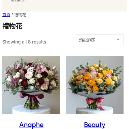
occasion.
首頁
/ 禮物花
禮物花
Showing all 8 results
Anaphe
Beauty