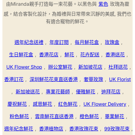
由Miranda親手打造每一束花藝。以黑色與
紫色
玫瑰為靈
感，結合客製化設計，為婚禮與日常帶來沉靜的美感, 我們也
有適合寵物的鮮花。
週年紀念送禮
,
年度訂閱
,
每月鮮花盒
,
玫瑰盒
,
生日鮮花盒
,
香港花店
,
鮮花
,
花卉配送
,
香港送花
,
UK Flower Shop
,
辦公室鮮花
,
新加坡花店
,
杜拜送花
,
香港訂花
,
深圳鮮花花束直送香港
,
奢華玫瑰
,
UK Florist
,
新加坡送花
,
專業花藝師
,
優雅鮮花
,
迪拜花店
,
慶祝鮮花
,
感恩鮮花
,
紅色鮮花
,
UK Flower Delivery
,
粉色鮮花
,
雲南鮮花直送香港
,
橙色鮮花
,
畢業鮮花
,
週年紀念鮮花
,
香港植物店
,
香港玫瑰花束
,
99玫瑰花束
,