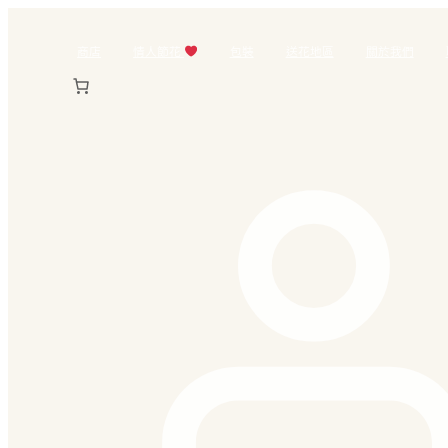
跳
至
商店
情人節花
包裝
送花地區
關於我們
主
要
內
容