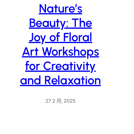
Nature’s
Beauty: The
Joy of Floral
Art Workshops
for Creativity
and Relaxation
27 2 月, 2025