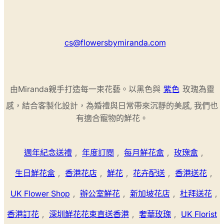
cs@flowersbymiranda.com
由Miranda親手打造每一束花藝。以黑色與
紫色
玫瑰為靈
感，結合客製化設計，為婚禮與日常帶來沉靜的美感, 我們也
有適合寵物的鮮花。
週年紀念送禮
,
年度訂閱
,
每月鮮花盒
,
玫瑰盒
,
生日鮮花盒
,
香港花店
,
鮮花
,
花卉配送
,
香港送花
,
UK Flower Shop
,
辦公室鮮花
,
新加坡花店
,
杜拜送花
,
香港訂花
,
深圳鮮花花束直送香港
,
奢華玫瑰
,
UK Florist