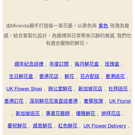
由Miranda親手打造每一束花藝。以黑色與
紫色
玫瑰為靈
感，結合客製化設計，為婚禮與日常帶來沉靜的美感, 我們也
有適合寵物的鮮花。
週年紀念送禮
,
年度訂閱
,
每月鮮花盒
,
玫瑰盒
,
生日鮮花盒
,
香港花店
,
鮮花
,
花卉配送
,
香港送花
,
UK Flower Shop
,
辦公室鮮花
,
新加坡花店
,
杜拜送花
,
香港訂花
,
深圳鮮花花束直送香港
,
奢華玫瑰
,
UK Florist
,
新加坡送花
,
專業花藝師
,
優雅鮮花
,
迪拜花店
,
慶祝鮮花
,
感恩鮮花
,
紅色鮮花
,
UK Flower Delivery
,