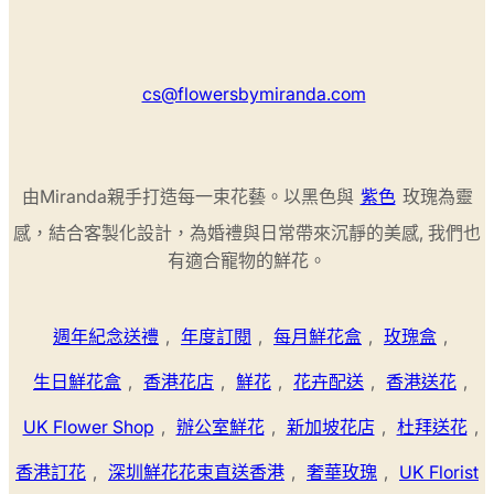
cs@flowersbymiranda.com
由Miranda親手打造每一束花藝。以黑色與
紫色
玫瑰為靈
感，結合客製化設計，為婚禮與日常帶來沉靜的美感, 我們也
有適合寵物的鮮花。
週年紀念送禮
,
年度訂閱
,
每月鮮花盒
,
玫瑰盒
,
生日鮮花盒
,
香港花店
,
鮮花
,
花卉配送
,
香港送花
,
UK Flower Shop
,
辦公室鮮花
,
新加坡花店
,
杜拜送花
,
香港訂花
,
深圳鮮花花束直送香港
,
奢華玫瑰
,
UK Florist