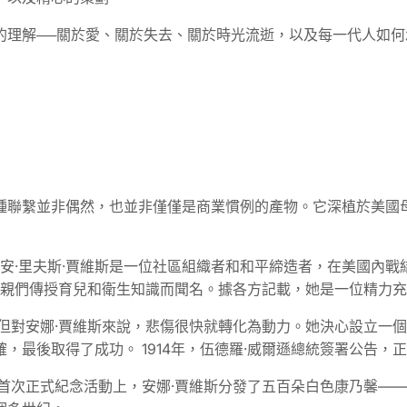
的理解──關於愛、關於失去、關於時光流逝，以及每一代人如
種聯繫並非偶然，也並非僅僅是商業慣例的產物。它深植於美國
親安·里夫斯·賈維斯是一位社區組織者和和平締造者，在美國內
母親們傳授育兒和衛生知識而聞名。據各方記載，她是一位精力
絕。但對安娜·賈維斯來說，悲傷很快就轉化為動力。她決心設立一
，最後取得了成功。 1914年，伍德羅·威爾遜總統簽署公告，
的首次正式紀念活動上，安娜·賈維斯分發了五百朵白色康乃馨—