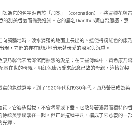
為它的名字源自於「加冕」（coronation），將這種花與古
辛香的甜美香氣而備受推崇。它的屬名Dianthus源自希臘語，意
走向髑髏地時，淚水滴落的地面上長出的。這使得粉紅色的康乃
物出現，它們的存在默默地暗示著母愛的深沉與沉重。
色康乃馨代表著深沉而熱烈的愛意；在某些傳統中，黃色康乃馨
紀念在世的母親，用紅色康乃馨來紀念已故的母親，這恰好契
的象徵意義。到了1920年代和1930年代，康乃馨已成為英
氣質。它姿態挺拔，不會凋零或下垂。它散發著濃鬱而獨特的香
的傳統美學聯繫在一起。但正是這種平凡，構成了它意義的一部
的光輝。