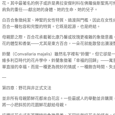
花。其中最著名的例子或許是弗拉安傑利科在佛羅倫斯聖馬可
肩負的重任──獻出她的身體、她的生命、她的兒子。
白百合象徵純潔、神聖的女性特質、過渡與門檻，因此在女性
百合一種包容和完整的特質。它既是起源，也是終結。
母親節之際，百合花承載著比康乃馨或玫瑰更複雜的象徵意義
花的體型和香氣——尤其是東方百合，一朵花就能散發出瀰漫
鈴蘭（Convallaria majalis）雖然名字裡有“鈴
維多利亞時代的花卉學中，鈴蘭象徵著「幸福的回歸」——寓
單直接的幸福，而是一種更為微妙的情感，一種飽含時間、失
—
第四章：野花與非正式文法
並非所有母親節鮮花都來自花店。一些最感人的舉動並非購買
將一小把斜剪的花園鮮花獻給母親。