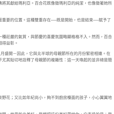
彿將其獻給瑪利亞。百合花既像徵瑪利亞的純潔，也像徵著她所
重要的位置。這種雙重存在──既是開始，也是結束──賦予了
一種莊嚴的氣質，與節慶的喜慶氛圍略顯格格不入。然而，百合
相得益彰。
鬱，在五月盛開－因此，它與北半球的母親節所在的月份緊密相連。在
乎尤其貼切地詮釋了母親節的複雜性：這一天喚起的並非總是簡
束野花；又比如年紀尚小，夠不到廚房檯面的孩子，小心翼翼地