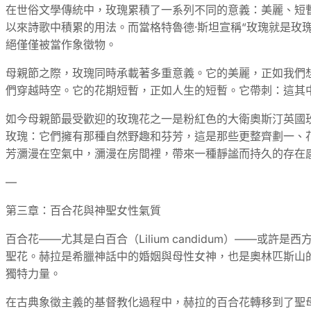
在世俗文學傳統中，玫瑰累積了一系列不同的意義：美麗、短暫
以來詩歌中積累的用法。而當格特魯德·斯坦宣稱“玫瑰就是玫
絕僅僅被當作象徵物。
母親節之際，玫瑰同時承載著多重意義。它的美麗，正如我們
們穿越時空。它的花期短暫，正如人生的短暫。它帶刺：這其
如今母親節最受歡迎的玫瑰花之一是粉紅色的大衛奧斯汀英國
玫瑰：它們擁有那種自然野趣和芬芳，這是那些更整齊劃一、
芳瀰漫在空氣中，瀰漫在房間裡，帶來一種靜謐而持久的存在
—
第三章：百合花與神聖女性氣質
百合花——尤其是白百合（Lilium candidum）—
聖花。赫拉是希臘神話中的婚姻與母性女神，也是奧林匹斯山
獨特力量。
在古典象徵主義的基督教化過程中，赫拉的百合花轉移到了聖