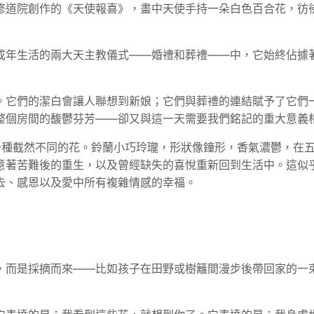
修道院創作的《天使報喜》，畫中天使手持一朵白色百合花，彷
成年生活的兩大天主教儀式——婚禮和葬禮——中，它始終佔據著
。它們的潔白會讓人聯想到新娘；它們與葬禮的連結賦予了它們
整個房間的馥鬱芬芳——卻又與這一天需要我們銘記的重大意義
蘭”，但它卻是一種截然不同的花。鈴蘭小巧玲瓏，形狀像鐘形，香氣濃
意著苦難後的重生，以及曾經缺失的喜悅重新回到生活中。這似
去、感恩以及愛中所有複雜情感的幸福。
，而是採摘而來——比如孩子在田野或樹籬間漫步後帶回家的一