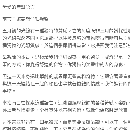
母愛的無聲語言
前言：邀請您仔細觀察
五月初的光線有一種獨特的質感。它的角度既非三月的試探性
的光線截然不同。它讓那些以往被忽略的事物變得清晰可見：
種獨特的光照質感，與這個季節相得益彰，它提醒我們注意那
母親節的本質，是邀請我們仔細觀察，用心留意，或許是第一
筆的方式、你覺得舒適的食物、你獨特的笑聲中的人的身影。
但這一天本身遠比單純的感恩節更豐富和奇特。它蘊含著豐富
與這一天連結在一起的顏色也承載著複雜的情感。我們進行的
事物。
本指南旨在探索這種語言，追溯圍繞母親節的各種符號、姿態
導讀者放慢腳步，全神貫注地審視它們，就像你偶然駐足欣賞
這本書並非旨在一口氣讀完，而是需要反覆品讀。可以在一個
複雜情緒時，不妨翻閱一下。它旨在成為你的伴侶、你的資源