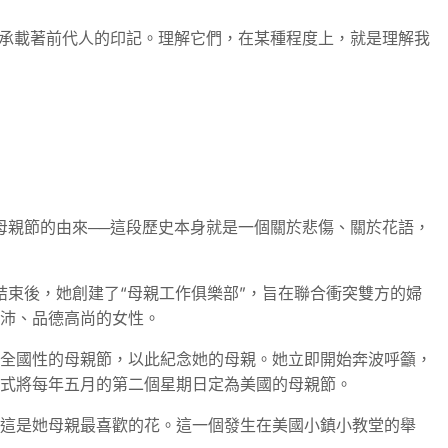
何承載著前代人的印記。理解它們，在某種程度上，就是理解我
母親節的由來──這段歷史本身就是一個關於悲傷、關於花語，
戰結束後，她創建了“母親工作俱樂部”，旨在聯合衝突雙方的婦
充沛、品德高尚的女性。
個全國性的母親節，以此紀念她的母親。她立即​​開始奔波呼籲，
正式將每年五月的第二個星期日定為美國的母親節。
—這是她母親最喜歡的花。這一個發生在美國小鎮小教堂的舉