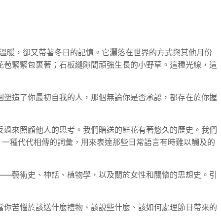
緣溫暖，卻又帶著冬日的記憶。它灑落在世界的方式與其他月份
花苞緊緊包裹著；石板縫隙間頑強生長的小野草。這種光線，這
個塑造了你最初自我的人，那個無論你是否承認，都存在於你握
反過來照顧他人的思考。我們贈送的鮮花有著悠久的歷史。我們
，一種代代相傳的詞彙，用來表達那些日常語言有時難以觸及的
——藝術史、神話、植物學，以及關於女性和關懷的思想史。引
當你苦惱於該送什麼禮物、該說些什麼、該如何處理節日帶來的