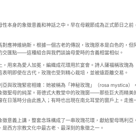
母性本身的象徵意義和神話之中。早在母親節成為正式節日之前，
馬對應神維納斯。根據一個古老的傳說，玫瑰原本是白色的，但
的交匯點——這種組合與我們談論母愛時的含義相當相似。
上，用來為愛人加冕，編織成花環用於宴會。詩人薩福稱玫瑰為
這表明即使在古代，玫瑰也受到精心栽培，並被遠距離交易。
與玫瑰緊密相連：她被稱為「神秘玫瑰」（rosa mystic
象徵聖母的純潔。哥德式大教堂中的玫瑰窗——那些巨大而精美
線在日落時分由此進入；有時也出現在南北耳堂的窗戶上。走進
象徵意義上講，整套念珠構成了一串玫瑰花環，獻給聖母瑪利亞
，是西方宗教文化中最古老、最深刻的象徵之一。