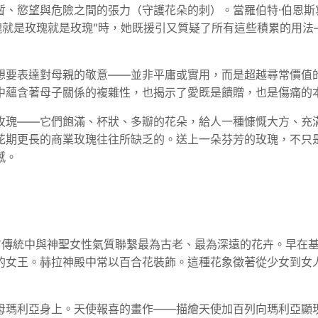
、慾望與危險之間的張力（守護花朵的刺）。當羅伯特·伯恩斯
瑰就是玫瑰就是玫瑰”時，她既援引又質疑了所有這些積累的用法
想要表達對母親的敬意——並非平庸或實用，而是超越尋常價值
中蘊含著母子關係的複雜性，也揭示了愛既是饋贈，也是傷痛的
玫瑰——它們飽滿、杯狀、多瓣的花朵，給人一種慷慨大方、充
花期更長的商業玫瑰往往所缺乏的。送上一朵芬芳的玫瑰，不只
感。
—或許是西方傳統中與神聖女性氣質聯繫最為古老、最為深遠的花卉。
的女王。赫拉神殿中常以百合花裝飾。這種花象徵著從少女到女
母瑪利亞身上。天使報喜的畫作——描繪天使加百列向瑪利亞顯