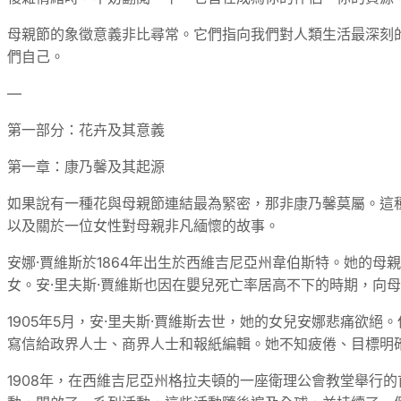
母親節的象徵意義非比尋常。它們指向我們對人類生活最深刻
們自己。
—
第一部分：花卉及其意義
第一章：康乃馨及其起源
如果說有一種花與母親節連結最為緊密，那非康乃馨莫屬。這
以及關於一位女性對母親非凡緬懷的故事。
安娜·賈維斯於1864年出生於西維吉尼亞州韋伯斯特。她的母
女。安·里夫斯·賈維斯也因在嬰兒死亡率居高不下的時期，向
1905年5月，安·里夫斯·賈維斯去世，她的女兒安娜悲痛欲
寫信給政界人士、商界人士和報紙編輯。她不知疲倦、目標明確
1908年，在西維吉尼亞州格拉夫頓的一座衛理公會教堂舉行