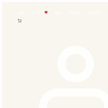
跳
至
商店
情人節花
包裝
送花地區
關於我們
主
要
內
容