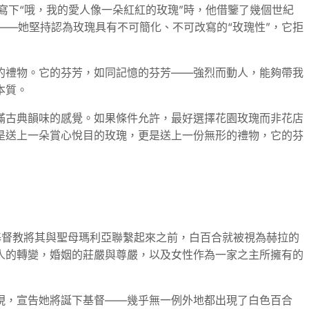
寫下“哦，我的愛人像一朵紅紅的玫瑰”時，他借鑒了幾個世紀
——她堅持認為玫瑰具有不可簡化、不可改寫的“玫瑰性”，它拒
的禮物。它的芬芳，如同記憶的芬芳——強烈而動人，能夠帶我
本質。
滿古典韻味的感覺。如果條件允許，最好選擇花園玫瑰而非花店
是送上一朵賞心悅目的玫瑰，更是送上一份無形的禮物，它的芬
早在基督教將其與聖母瑪利亞聯繫起來之前，白百合就被視為赫拉的
人的轉變，婚姻的莊嚴與尊嚴，以及女性作為一家之主所擁有的
現，宣告她將誕下基督——幾乎無一例外地都出現了白色百合