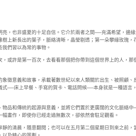
明亮，也非盛夏的十足自信。它介於兩者之間──充滿希望，邊
橡樹上新長出的葉子，脈絡清晰，晶瑩剔透；第一朵攀緣玫瑰，
些我們習以為常的事物。
次，或許是第一百次，去看看那個把你帶到這個世界上的人，那
的象徵意義和故事，承載著數世紀以來人類關於出生、被照顧、
儀式──床上早餐、手寫的賀卡、電話問候──本身就是一種語言
、物品和傳統的起源與意義，並將它們置於更廣闊的文化脈絡中
一幅畫作，即使你已經走過無數次，卻依然會駐足觀看。
寧靜的清晨，隨意翻閱；也可以在五月第二個星期日到來之前，
，以及精心的策劃。