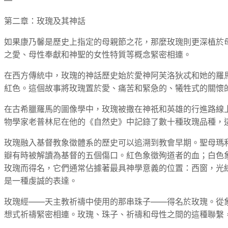
—
第二章：玫瑰及其神話
如果康乃馨是歷史上指定的母親節之花，那麼玫瑰則更深植於
之愛、母性奉獻和神聖的女性特質等概念緊密相連。
在西方傳統中，玫瑰的神話歷史始於愛神阿芙洛狄忒和她的羅
紅色。這個故事將玫瑰置於愛、痛苦和緊急的、犧牲式的關懷
在古希臘羅馬的圖像學中，玫瑰被撒在神祇和英雄的行進路線
物學家老普林尼在他的《自然史》中記錄了數十種玫瑰品種，
玫瑰融入基督教象徵體系的歷史可以追溯到教會早期。聖母瑪利亞
瓣有時被解讀為基督的五個傷口。紅色象徵殉道者的血；白色
玫瑰而得名，它們通常佔據著最具神學意義的位置：西窗，光
是一種虔誠的表達。
玫瑰經——天主教祈禱中使用的那串珠子——得名於玫瑰。從
想式祈禱緊密相連。玫瑰、珠子、祈禱和母性之間的這種聯繫