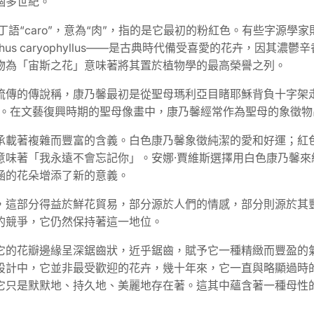
個多世紀。
“caro”，意為“肉”，指的是它最初的粉紅色。有些字源學家則認
s caryophyllus——是古典時代備受喜愛的花卉，因其濃鬱
種植物為「宙斯之花」意味著將其置於植物學的最高榮譽之列。
流傳的傳說稱，康乃馨最初是從聖母瑪利亞目睹耶穌背負十字架
愛。在文藝復興時期的聖母像畫中，康乃馨經常作為聖母的象徵
承載著複雜而豐富的含義。白色康乃馨象徵純潔的愛和好運；紅
意味著「我永遠不會忘記你」。安娜·賈維斯選擇用白色康乃馨來
涵的花朵增添了新的意義。
這部分得益於鮮花貿易，部分源於人們的情感，部分則源於其豐富
的競爭，它仍然保持著這一地位。
它的花瓣邊緣呈深鋸齒狀，近乎鋸齒，賦予它一種精緻而豐盈的
設計中，它並非最受歡迎的花卉，幾十年來，它一直與略顯過時
它只是默默地、持久地、美麗地存在著。這其中蘊含著一種母性