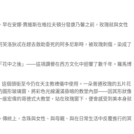
早在安娜·賈維斯在格拉夫頓分發康乃馨之前，玫瑰就與女性
阿芙洛狄忒在趕去救助垂死的阿多尼斯時，被玫瑰刺傷，染成了
「花中之後」——這項讚譽在西方文化中迴響了數千年。羅馬博
a），這個頭銜至今仍在天主教禮儀中使用。一朵普通玫瑰的五片花
的圓形玻璃窗，將彩色光線灑滿昏暗的教堂內部——因其形狀像
一座宏偉的哥德式大教堂，站在玫瑰窗下，便會感受到美本身就
。傳統上，念珠與女性、與母親、與在日常生活中反覆進行的冥