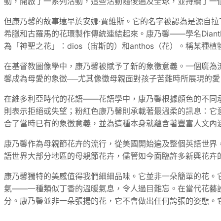
動，開啟了一系列活動，這些活動隨後遍及全球，並持續了一
但康乃馨的故事遠早於安娜·賈維斯。它的名字被認為是源自拉丁語
希臘和古羅馬的花環製作傳統連結起來。康乃馨——學名Dianthu
為「神聖之花」：dios（宙斯的）和anthos（花）。稱某
在基督教圖像學中，康乃馨被賦予了新的象徵意義。一個廣為
馨成為母愛的象徵──尤其像徵母親面對孩子苦難時所展現的
在維多利亞時代的花語——花語學中，康乃馨根據顏色的不同
則表示拒絕或失望；粉紅色康乃馨則承載著最溫柔的訊息：它
合了當時已有的象徵意義，並為這種本身就蘊含著豐富人文內
康乃馨作為母親節花卉的流行，從美國開始遍及整個英語世界，
語世界大部分地區的母親節花卉，儘管如今面臨許多新興花卉
康乃馨獨特的美感值得我們細細品味。它並非一朵簡單的花。
氣——一種類似丁香的溫暖氣息，令人過目難忘。在當代花藝
分。康乃馨並非一朵張揚的花，它不會做出任何誇張的姿態。