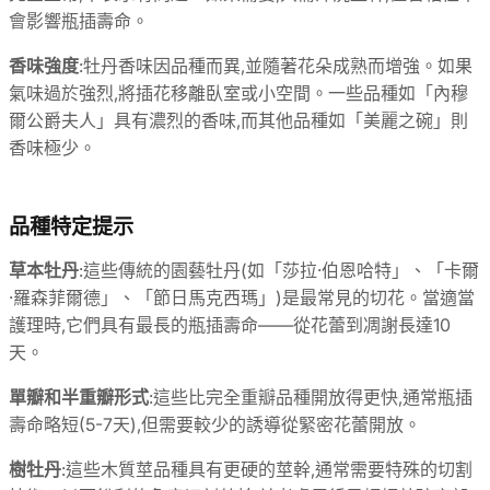
會影響瓶插壽命。
香味強度
:牡丹香味因品種而異,並隨著花朵成熟而增強。如果
氣味過於強烈,將插花移離臥室或小空間。一些品種如「內穆
爾公爵夫人」具有濃烈的香味,而其他品種如「美麗之碗」則
香味極少。
品種特定提示
草本牡丹
:這些傳統的園藝牡丹(如「莎拉·伯恩哈特」、「卡爾
·羅森菲爾德」、「節日馬克西瑪」)是最常見的切花。當適當
護理時,它們具有最長的瓶插壽命——從花蕾到凋謝長達10
天。
單瓣和半重瓣形式
:這些比完全重瓣品種開放得更快,通常瓶插
壽命略短(5-7天),但需要較少的誘導從緊密花蕾開放。
樹牡丹
:這些木質莖品種具有更硬的莖幹,通常需要特殊的切割