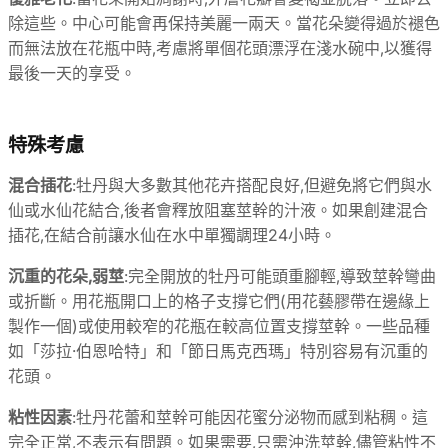
除這些。中心可能會再保持美麗一兩天。當花朵變得過於褪色
而無法放在花瓶中時,考慮將單個花頭漂浮在淺水碗中,以獲得
最後一天的享受。
特殊考慮
混合插花
:牡丹與大多數其他花卉搭配良好,但避免將它們與水
仙或水仙花結合,後者會釋放阻塞莖幹的汁液。如果創建混合
插花,在結合前讓水仙在水中單獨調理24小時。
沉重的花朵,弱莖
:完全開放的牡丹可能頭重腳輕,導致莖幹彎曲
或折斷。用花瓶開口上的格子支撐它們(用花藝膠帶在邊緣上
製作一個)或使用較窄的花瓶在較高位置支撐莖幹。一些品種
如「莎拉·伯恩哈特」和「節日馬克西瑪」特別容易有沉重的
花頭。
粘性因素
:牡丹花蕾和莖幹可能因花蜜分泌物而感到粘稠。這
完全正常,不表示有問題。如果需要,只需沖洗莖幹,儘管粘性不