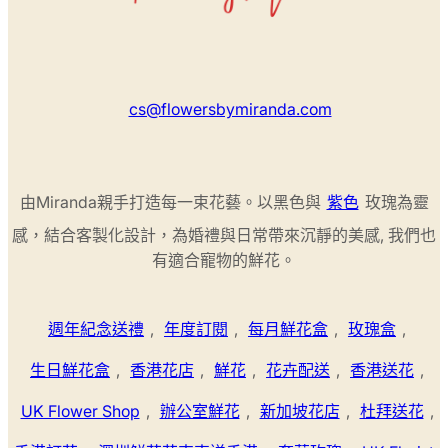
cs@flowersbymiranda.com
由Miranda親手打造每一束花藝。以黑色與
紫色
玫瑰為靈
感，結合客製化設計，為婚禮與日常帶來沉靜的美感, 我們也
有適合寵物的鮮花。
週年紀念送禮
,
年度訂閱
,
每月鮮花盒
,
玫瑰盒
,
生日鮮花盒
,
香港花店
,
鮮花
,
花卉配送
,
香港送花
,
UK Flower Shop
,
辦公室鮮花
,
新加坡花店
,
杜拜送花
,