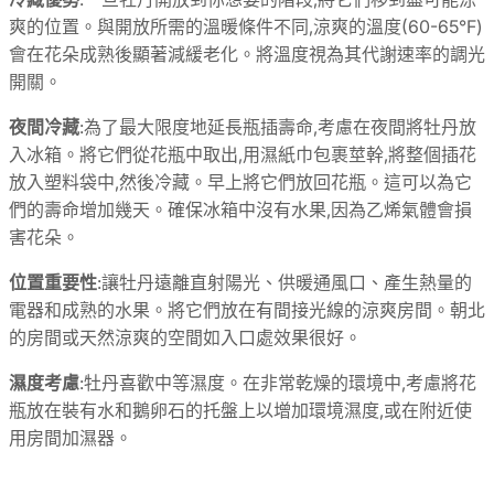
爽的位置。與開放所需的溫暖條件不同,涼爽的溫度(60-65°F)
會在花朵成熟後顯著減緩老化。將溫度視為其代謝速率的調光
開關。
夜間冷藏
:為了最大限度地延長瓶插壽命,考慮在夜間將牡丹放
入冰箱。將它們從花瓶中取出,用濕紙巾包裹莖幹,將整個插花
放入塑料袋中,然後冷藏。早上將它們放回花瓶。這可以為它
們的壽命增加幾天。確保冰箱中沒有水果,因為乙烯氣體會損
害花朵。
位置重要性
:讓牡丹遠離直射陽光、供暖通風口、產生熱量的
電器和成熟的水果。將它們放在有間接光線的涼爽房間。朝北
的房間或天然涼爽的空間如入口處效果很好。
濕度考慮
:牡丹喜歡中等濕度。在非常乾燥的環境中,考慮將花
瓶放在裝有水和鵝卵石的托盤上以增加環境濕度,或在附近使
用房間加濕器。