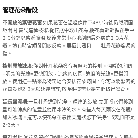
管理花朵階段
不開放的緊密花蕾
:如果花蕾在溫暖條件下48小時後仍然頑固
地關閉,嘗試這種技術:從花瓶中取出花朵,將花蕾輕輕握在手中
2-3分鐘以傳遞體溫,然後非常小心地剝開最外層的2-3片花
瓣。這有時會觸發開放反應。要極其溫和——牡丹花瓣容易瘀
傷。
控制開放速度
:你對牡丹花朵發育有顯著的控制。溫暖的房間
+明亮的光線=更快開放。涼爽的房間+適度的光線=更慢開
放。使用這一點來為特定場合安排花朵時間。你可以將緊密的
花蕾冷藏2-3天以延遲開放,然後根據需要將它們取出發育。
延長盛開期
:一旦牡丹達到完全、輝煌的綻放,立即將它們移到
盡可能涼爽的位置並使用冰冷的水。有些人每天兩次在花瓶中
加入冰塊。這可以使花朵在最佳美麗狀態下保持4-5天,而不是
2-3天。
優雅老化
:當花朵開始凋謝時,外層花瓣會變褐並脫落。立即去