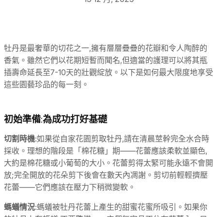
牡丹是最奢華的切花之一,擁有層層疊疊的花瓣和令人陶醉的
香氣。雖然它們以花期短暫而聞名,但適當的護理可以將其瓶
插壽命延長至7-10天的壯觀綻放。以下是如何最大限度地享受
這些園藝珍品的每一刻。
初始準備:為成功打好基礎
切割時機
:如果從自家花園剪取牡丹,請在清晨莖幹完全水合時
採收。理想的階段是「棉花糖」期——花蕾應該柔軟並顯色,
大約是棉花糖或小葡萄的大小。花蕾剪得太緊可能永遠不會開
放;完全開放的花朵剪下後會在數天內凋謝。剪切前輕輕擠壓
花蕾——它們應該在壓力下稍微變軟。
螞蟻情況
:螞蟻被牡丹花蕾上產生的甜蜜花蜜所吸引。如果你