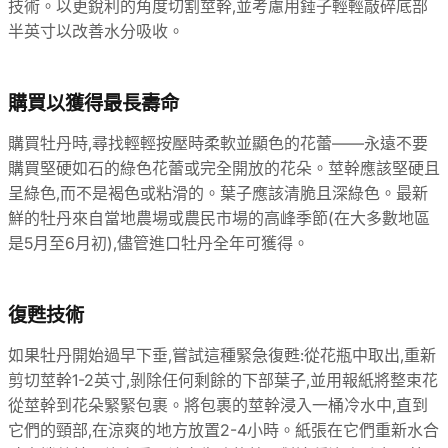
技術。以更銳利的角度切割莖幹,並考慮用錘子輕輕敲碎底部
半英寸以改善水分吸收。
購買以獲得最長壽命
購買牡丹時,尋找輕輕按壓時柔軟並顯色的花蕾——永遠不要
購買堅硬如石的綠色花蕾或完全開放的花朵。莖幹應該堅硬且
呈綠色,而不是褐色或粘滑的。葉子應該清脆且深綠色。最新
鮮的牡丹來自當地農場或農民市場的高峰季節(在大多數地區
是5月至6月初),儘管進口牡丹全年可獲得。
復甦技術
如果牡丹開始過早下垂,嘗試這種緊急復甦:從花瓶中取出,重新
剪切莖幹1-2英寸,剝除任何剩餘的下部葉子,並用報紙將整束花
從莖幹到花朵緊緊包裹。將包裹的莖幹浸入一桶冷水中,直到
它們的頸部,在涼爽的地方放置2-4小時。紙張在它們重新水合