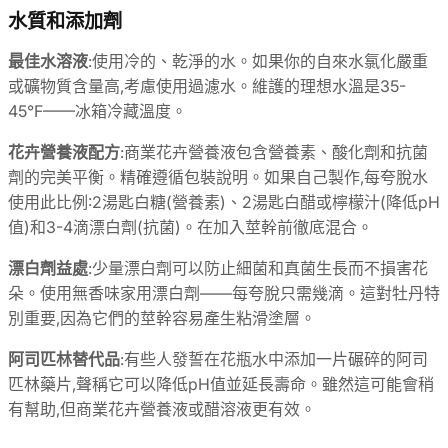
水質和添加劑
最佳水溶液
:使用冷的、乾淨的水。如果你的自來水氯化嚴重
或礦物質含量高,考慮使用過濾水。維護的理想水溫是35-
45°F——冰箱冷藏溫度。
花卉營養液配方
:商業花卉營養液包含營養素、酸化劑和抗菌
劑的完美平衡。精確遵循包裝說明。如果自己製作,每夸脫水
使用此比例:2湯匙白糖(營養素)、2湯匙白醋或檸檬汁(降低pH
值)和3-4滴漂白劑(抗菌)。在加入莖幹前徹底混合。
漂白劑益處
:少量漂白劑可以防止細菌和真菌生長而不損害花
朵。使用無香味家用漂白劑——每夸脫只需幾滴。這對牡丹特
別重要,因為它們的莖幹容易產生粘滑塗層。
阿司匹林替代品
:有些人發誓在花瓶水中添加一片碾碎的阿司
匹林藥片,聲稱它可以降低pH值並延長壽命。雖然這可能會稍
有幫助,但商業花卉營養液或醋溶液更有效。