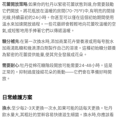
花蕾開放策略
:如果你的牡丹以緊密花蕾狀態到達,你需要鼓勵
它們開放。將花瓶放在溫暖的房間(70-75°F)中,有明亮的間接
光線,持續最初的24小時。你甚至可以僅在這個初始期間使用
溫水來加速開放過程。一些花藝師會輕輕地向花蕾吹溫暖的空
氣,或短暫地用手捧著它們以傳遞溫暖。
糖分補充
:在第一次換水時,添加商業花卉營養液或用每夸脫水
加兩湯匙糖和幾滴漂白劑製作自己的溶液。這種初始糖分餵養
為緊密的花蕾提供能量,使其完全發展成花朵。
需要耐心
:牡丹從棉花糖階段開放可能需要24-48小時。這是
正常的。抑制過度操縱花朵的衝動——它們會在準備好時開
放。
日常維護方案
換水
:至少每2-3天更換一次水,如果可能的話每天更換。牡丹
飲水量大,其粗壯的莖幹容易快速滋生細菌。換水時,你應該看