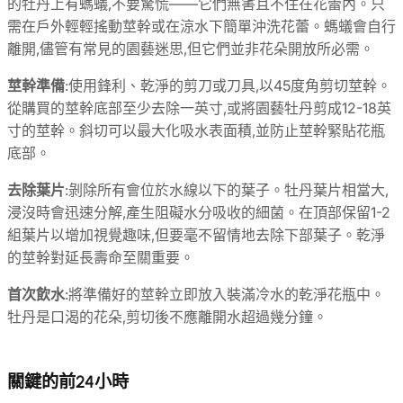
的牡丹上有螞蟻,不要驚慌——它們無害且不住在花蕾內。只
需在戶外輕輕搖動莖幹或在涼水下簡單沖洗花蕾。螞蟻會自行
離開,儘管有常見的園藝迷思,但它們並非花朵開放所必需。
莖幹準備
:使用鋒利、乾淨的剪刀或刀具,以45度角剪切莖幹。
從購買的莖幹底部至少去除一英寸,或將園藝牡丹剪成12-18英
寸的莖幹。斜切可以最大化吸水表面積,並防止莖幹緊貼花瓶
底部。
去除葉片
:剝除所有會位於水線以下的葉子。牡丹葉片相當大,
浸沒時會迅速分解,產生阻礙水分吸收的細菌。在頂部保留1-2
組葉片以增加視覺趣味,但要毫不留情地去除下部葉子。乾淨
的莖幹對延長壽命至關重要。
首次飲水
:將準備好的莖幹立即放入裝滿冷水的乾淨花瓶中。
牡丹是口渴的花朵,剪切後不應離開水超過幾分鐘。
關鍵的前24小時