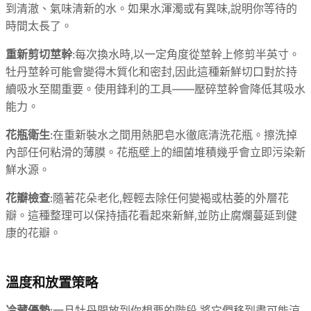
到清澈、氣味清新的水。如果水渾濁或有異味,說明你等待的
時間太長了。
重新剪切莖幹
:每次換水時,以一定角度從莖幹上修剪半英寸。
牡丹莖幹可能會變得木質化和密封,因此這種新鮮切口對於持
續吸水至關重要。使用鋒利的工具——壓碎莖幹會降低其吸水
能力。
花瓶衛生
:在重新裝水之間用熱肥皂水徹底清洗花瓶。擦洗掉
內部任何粘滑的薄膜。花瓶壁上的細菌堆積幾乎會立即污染新
鮮水源。
花瓣檢查
:隨著花朵老化,輕輕去除任何變褐或枯萎的外層花
瓣。這種整理可以保持插花看起來新鮮,並防止腐爛蔓延到健
康的花瓣。
溫度和放置策略
冷藏優勢
:一旦牡丹開放到你想要的階段,將它們移到盡可能涼