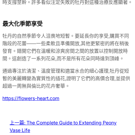
時支撐莖幹。許多看似注定失敗的牡丹對這種治療反應顯著。
最大化季節享受
牡丹的自然季節令人沮喪地短暫。要延長你的享受,購買不同
階段的花蕾——一些柔軟且準備開放,其他更緊密的將在稍後
發育。錯開它們在溫暖和涼爽房間之間的放置以控制開放時
間。這創造了一系列花朵,而不是所有花朵同時達到頂峰。
通過專注於清潔、溫度管理和適當水合的細心護理,牡丹從短
暫的美麗轉變為實質性的插花,證明了它們的高價合理,並提供
超過一周無與倫比的花卉奢華。
https://flowers-heart.com
上一篇:
The Complete Guide to Extending Peony
Vase Life