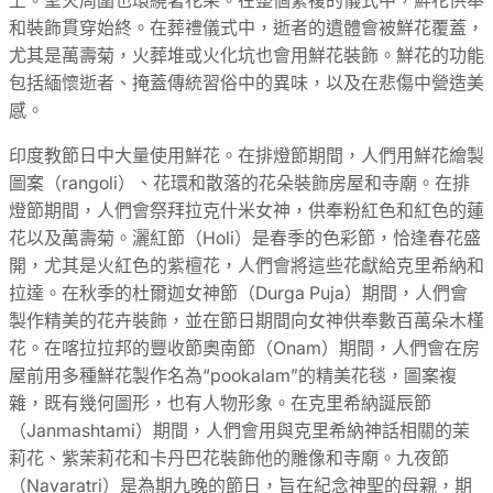
和裝飾貫穿始終。在葬禮儀式中，逝者的遺體會被鮮花覆蓋，
尤其是萬壽菊，火葬堆或火化坑也會用鮮花裝飾。鮮花的功能
包括緬懷逝者​​、掩蓋傳統習俗中的異味，以及在悲傷中營造美
感。
印度教節日中大量使用鮮花。在排燈節期間，人們用鮮花繪製
圖案（rangoli）、花環和散落的花朵裝飾房屋和寺廟。在排
燈節期間，人們會祭拜拉克什米女神，供奉粉紅色和紅色的蓮
花以及萬壽菊。灑紅節（Holi）是春季的色彩節，恰逢春花盛
開，尤其是火紅色的紫檀花，人們會將這些花獻給克里希納和
拉達。在秋季的杜爾迦女神節（Durga Puja）期間，人們會
製作精美的花卉裝飾，並在節日期間向女神供奉數百萬朵木槿
花。在喀拉拉邦的豐收節奧南節（Onam）期間，人們會在房
屋前用多種鮮花製作名為“pookalam”的精美花毯，圖案複
雜，既有幾何圖形，也有人物形象。在克里希納誕辰節
（Janmashtami）期間，人們會用與克里希納神話相關的茉
莉花、紫茉莉花和卡丹巴花裝飾他的雕像和寺廟。九夜節
（Navaratri）是為期九晚的節日，旨在紀念神聖的母親，期