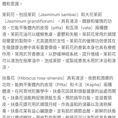
體和意識。
茉莉花，包括茉莉（Jasminum sambac）和大花茉莉
（Jasminum grandiflorum），具有清涼、鎮靜和催情的功
效。它能平衡體內的皮塔（pitta）和瓦塔（vata）兩種體
液。茉莉花油可以緩解焦慮、憂鬱和失眠。茉莉花常用於調理
荷爾蒙的製劑中，尤其適用於女性。茉莉花的催情功效使其在
生殖健康治療中具有重要價值。茉莉花的香氣本身也具有療癒
作用，常用於芳香療法，以舒緩神經系統、提升情緒。茉莉花
可以浸泡在按摩油中，泡成茶飲，或製成香氛水用於沐浴和清
涼。
扶桑花（Hibiscus rosa-sinensis）具有清涼、收斂和潤膚的
功效，能夠平衡體內的皮塔（Pitta）和卡法（Kapha）兩種
體液。在阿育吠陀醫學中，扶桑花因其對頭髮健康的益處而聞
名。扶桑花油能夠促進頭髮生長，預防過早白髮，並滋養頭
皮。扶桑花還可用於調理月經、作為溫和的瀉藥以及清熱解
毒。扶桑花茶有益心臟健康，並有助於調節血壓。新鮮的扶桑
花可以磨成糊狀，用來製作髮膜。乾燥花可以泡製成具有療效