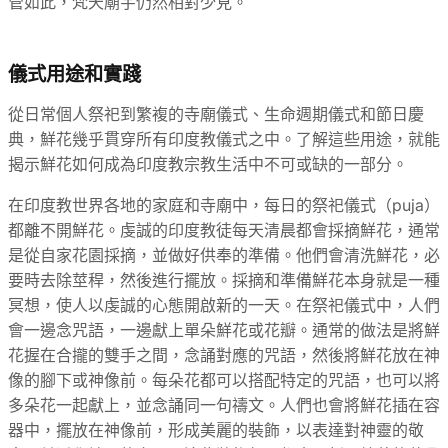
管如此，梵天廟宇仍然相對少見。
儀式用途和實踐
從日常個人祭祀到繁複的寺廟儀式、生命週期儀式和節日慶
典，鮮花幾乎貫穿所有印度教儀式之中。了解這些用途，就能
揭示鮮花如何成為印度教宗教生活中不可或缺的一部分。
在印度教世界各地的家庭和寺廟中，每日的祭祀儀式（puja）
都離不開鮮花。虔誠的印度教徒每天清晨都會採摘鮮花，通常
是從自家花園採摘，並做好供奉的準備。他們會清洗鮮花，必
要時去除莖稈，然後進行擺放。採摘和準備鮮花本身就是一種
冥想，使人以虔誠的心態開啟新的一天。在祭祀儀式中，人們
會一邊念咒語，一邊獻上單朵鮮花或花瓣。通常的做法是將鮮
花握在合攏的雙手之間，念誦對應的咒語，然後將鮮花放在神
像的腳下或神像前。每朵花都可以搭配特定的咒語，也可以將
多朵花一起獻上，並念誦同一句禱文。人們也會將鮮花插在容
器中，擺放在神像前，形成美麗的裝飾，以表達對神靈的敬