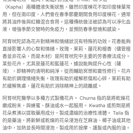
（Kapha）兩種體液失衡狀態。雖然印度楝花不如印度楝葉常
用，但在南印度，人們會在春季節慶期間食用印度楝花，通常
將其油炸後與紅糖混合食用。這種傳統做法被認為可以淨化血
液，增強季節交替時的免疫力，並預防春季發燒和感染。
阿育吠陀認為花卉對精神和情緒狀況有特殊的功效。花香能夠
直接影響人的心智和情緒。玫瑰、茉莉、蓮花和檀香（儘管檀
香並非花朵，而是木材）是阿育吠陀中主要的芳香療法成分。
某些花卉，尤其是蓮花和藍蓮花，據說能夠提升心性（薩
埵），即精神的清明和純淨，從而輔助冥想和靈性修行。花卉
有助於調理情緒失衡。玫瑰有助於緩解悲傷和心碎，茉莉有助
於緩解焦慮，蓮花有助於消除精神上的疏離感。
阿育吠陀醫學以多種方式製備花卉。 Churna 指的是將乾燥花
磨成粉末，與蜂蜜、酥油或水一起服用。 Kwatha 或煎劑是將
花朵煮沸以提取藥用成分，製成濃縮的治療性液體。 Taila 指
的是藥油，將新鮮或乾燥的花朵浸泡在芝麻油、椰子油或其他
油中，加熱並長時間浸泡，製成用於按摩、護髮或內服的油。