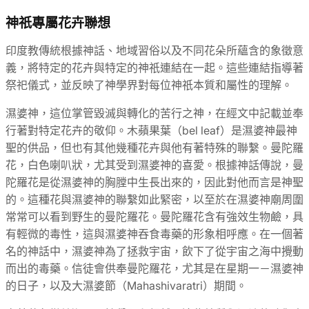
神祇專屬花卉聯想
印度教傳統根據神話、地域習俗以及不同花朵所蘊含的象徵意
義，將特定的花卉與特定的神祇連結在一起。這些連結指導著
祭祀儀式，並反映了神學界對每位神祇本質和屬性的理解。
濕婆神，這位掌管毀滅與轉化的苦行之神，在經文中記載並奉
行著對特定花卉的敬仰。木蘋果葉（bel leaf）是濕婆神最神
聖的供品，但也有其他幾種花卉與他有著特殊的聯繫。曼陀羅
花，白色喇叭狀，尤其受到濕婆神的喜愛。根據神話傳說，曼
陀羅花是從濕婆神的胸膛中生長出來的，因此對他而言是神聖
的。這種花與濕婆神的聯繫如此緊密，以至於在濕婆神廟周圍
常常可以看到野生的曼陀羅花。曼陀羅花含有強效生物鹼，具
有輕微的毒性，這與濕婆神吞食毒藥的形象相呼應。在一個著
名的神話中，濕婆神為了拯救宇宙，飲下了從宇宙之海中攪動
而出的毒藥。信徒會供奉曼陀羅花，尤其是在星期一－濕婆神
的日子，以及大濕婆節（Mahashivaratri）期間。