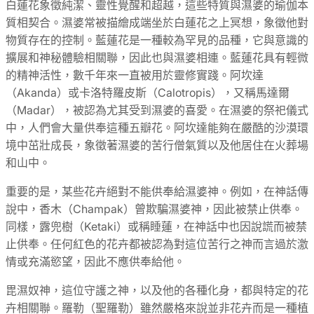
白蓮花象徵純潔、靈性覺醒和超越，這些特質與濕婆的瑜伽本
質相契合。濕婆常被描繪成端坐於白蓮花之上冥想，象徵他對
物質存在的控制。藍蓮花是一種較為罕見的品種，它與意識的
擴展和神秘體驗相關聯，因此也與濕婆相連。藍蓮花具有輕微
的精神活性，數千年來一直被用於靈修實踐。阿坎達
（Akanda）或卡洛特羅皮斯（Calotropis），又稱馬達爾
（Madar），被認為尤其受到濕婆的喜愛。在濕婆的祭祀儀式
中，人們會大量供奉這種五瓣花。阿坎達能夠在嚴酷的沙漠環
境中茁壯成長，象徵著濕婆的苦行僧氣質以及他居住在火葬場
和山中。
重要的是，某些花卉絕對不能供奉給濕婆神。例如，在神話傳
說中，香木（Champak）曾欺騙濕婆神，因此被禁止供奉。
同樣，露兜樹（Ketaki）或稱睡蓮，在神話中也因說謊而被禁
止供奉。任何紅色的花卉都被認為對這位苦行之神而言過於激
情或充滿慾望，因此不應供奉給他。
毘濕奴神，這位守護之神，以及他的各種化身，都與特定的花
卉相關聯。羅勒（聖羅勒）雖然嚴格來說並非花卉而是一種植