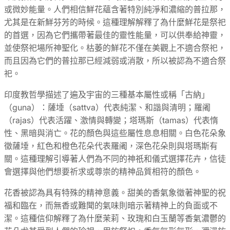
或微妙能量。人們相信鮮花蘊含著特別純淨和濃縮的普拉那，
尤其是在新鮮芬芳的時候。這種理解解釋了為什麼鮮花是祭祀
的首選，因為它們攜帶著最佳的靈性能量，可以供奉給神靈，
並使祭祀場所神聖化。枯萎的鮮花不僅在美觀上不適合祭祀，
而且因為它們的普拉那已經減弱或消散，所以被認為不適合祭
祀。
印度教哲學描述了遍及宇宙的三種基本屬性或稱「古納」
（guna）：薩埵（sattva）代表純潔、和諧與清明；羅阇
（rajas）代表活躍、激情與轉變；塔瑪斯（tamas）代表惰
性、黑暗與消亡。花的顏色與這些屬性息息相關。白色花朵象
徵薩埵，紅色和橙色花朵代表羅阇，深色花朵則與塔瑪斯有
關。這種理解引導著人們為不同的神祇和儀式選擇花卉，信徒
會選擇與他們想要祈求或尊崇的精神品質相符的顏色。
花香被認為具有特殊的精神意義。甜美的香氣象徵著神聖的祝
福和臨在，而無香或難聞的氣味則暗示著精神上的負面或不
潔。這種信仰解釋了為什麼茉莉、玫瑰和白玉蘭等香氣濃鬱的