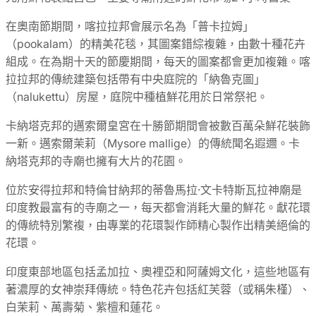
在奧南節期間，喀拉拉邦會展示名為「普卡拉姆」
（pookalam）的精美花毯，其圖案錯綜複雜，由數十種花卉
組成。在為期十天的節慶期間，每天的圖案都會更加複雜。喀
拉拉邦的傳統建築包括帶有中央庭院的「納魯克圖」
（nalukettu）房屋，庭院中種植鮮花用於日常祭祀。
卡納塔克邦的邁索爾皇宮在十勝節期間會被數百萬朵鮮花裝飾
一新。邁索爾茉莉（Mysore mallige）的傳統聞名遐邇。卡
納塔克邦的寺廟也擁有大片的花園。
位於安得拉邦和特倫甘納邦的蒂魯馬拉·文卡特斯瓦拉神廟是
印度教最富有的寺廟之一，每天都會消耗大量的鮮花。獻花環
的傳統特別繁複，由專業的花環製作師精心製作出精美絕倫的
花環。
印度東部地區包括孟加拉、奧裡亞和阿薩姆文化，這些地區有
著濃厚的女神崇拜傳統。特色花卉包括紅芙蓉（或稱朱槿）、
白茉莉、萬壽菊、紫檀和蓮花。