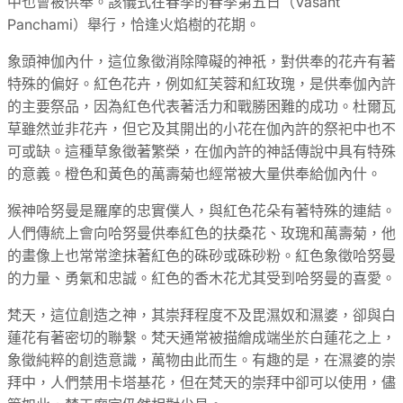
中也會被供奉。該儀式在春季的春季第五日（Vasant
Panchami）舉行，恰逢火焰樹的花期。
象頭神伽內什，這位象徵消除障礙的神祇，對供奉的花卉有著
特殊的偏好。紅色花卉，例如紅芙蓉和紅玫瑰，是供奉伽內許
的主要祭品，因為紅色代表著活力和戰勝困難的成功。杜爾瓦
草雖然並非花卉，但它及其開出的小花在伽內許的祭祀中也不
可或缺。這種草象徵著繁榮，在伽內許的神話傳說中具有特殊
的意義。橙色和黃色的萬壽菊也經常被大量供奉給伽內什。
猴神哈努曼是羅摩的忠實僕人，與紅色花朵有著特殊的連結。
人們傳統上會向哈努曼供奉紅色的扶桑花、玫瑰和萬壽菊，他
的畫像上也常常塗抹著紅色的硃砂或硃砂粉。紅色象徵哈努曼
的力量、勇氣和忠誠。紅色的香木花尤其受到哈努曼的喜愛。
梵天，這位創造之神，其崇拜程度不及毘濕奴和濕婆，卻與白
蓮花有著密切的聯繫。梵天通常被描繪成端坐於白蓮花之上，
象徵純粹的創造意識，萬物由此而生。有趣的是，在濕婆的崇
拜中，人們禁用卡塔基花，但在梵天的崇拜中卻可以使用，儘