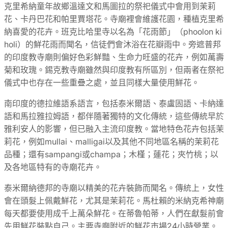
克里希納童年故鄉溫達文和馬圖拉的祭祀儀式中會用到茉莉
花、卡丹巴花和帕里賈塔花。寺廟裡會維護花園，種植克里希
納喜愛的花卉。班克比哈里寺以名為「花雨節」（phoolon ki
holi）的鮮花雨而聞名，信徒們會沐浴在花瓣雨中。旁遮普邦
的印度教寺廟則偏好色彩鮮豔、生命力旺盛的花卉，例如萬壽
菊和玫瑰。錫克教寺廟雖然與印度教有所區別，但兩者在祭祀
儀式中也存在一些重疊之處，並且同樣大量使用鮮花。
南印度的德拉維語系語言，包括泰米爾語、泰盧固語、卡納達
語和馬拉雅拉姆語，都伴隨著獨特的文化傳統，這些傳統早於
雅利安人的影響，但已融入主流印度教。當地特色花卉包括茉
莉花，例如mullai、malligai以及其他不同地區名稱的茉莉花
品種；還有sampangi或champa；木槿；蓮花；夾竹桃；以
及各地區特有的寺廟花卉。
泰米爾納德邦的寺廟以精美的花卉裝飾而聞名。傳統上，女性
會在頭髮上佩戴鮮花，尤其是茉莉花。馬杜賴的米納克希神廟
每天都要使用成千上萬朵鮮花。在蒂魯帕蒂，人們在獻髮前會
先用鮮花裝點自己。主要寺廟附近的鮮花市場24小時營業。