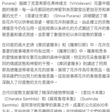
Purana）描繪了克里希那在弗林達文（Vrindavan）花叢中嬉
戲的場景，每一朵花都因他的神聖到來而散發出更加芬芳和美
麗的光芒。 《濕婆往世書》（Shiva Purana）詳細闡述了哪
些花卉可以供奉給濕婆，哪些花卉則被禁止，由此確立的宗教
禮儀至今仍在沿用。這些經典以系統化的方式闡述了花卉的象
徵意義和儀式用途，並影響了數個世紀以來印度教的實踐。
在印度的兩大史詩《摩訶婆羅多》和《羅摩衍那》中，花卉在
重要的敘事場景中均有出現。 《羅摩衍那》中，羅摩和悉多
的愛情故事常在繁花似錦的森林中展開，特定的花朵象徵著不
同的情感狀態和神聖的干預。 《摩訶婆羅多》則講述了阿周
那為德羅波蒂尋覓天花的故事，展現了花卉作為珍貴祭品，值
得英雄們付出努力的象徵意義。這些故事將花卉的象徵意義深
深融入了印度教的文化意識中。
古代印度教文獻展現了精深的植物學知識。 《查拉卡本集》
（Charaka Samhita）和《蘇胥魯塔本集》（Sushruta
Samhita）是阿育吠陀醫學的奠基之作，成書於公元前600年
左右，其中收錄了數百種開花植物，並詳細描述了它們的藥用