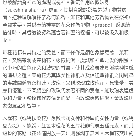
也被解讀為神靈的顯現或祝福。香氣作用於微妙身
（sukshma sharira）層面，其對意識的影響超越了物質層
面。這種理解解釋了為何乳香、鮮花和其他芳香物質在祭祀中
至關重要。當供奉給神靈的花朵作為聖物（prasad）返還給
信徒時，其香氣被認為蘊含著神聖的祝福，可以被吸入和吸
收。
每種花都有其特定的意義，而不僅僅是顏色象徵意義。茉莉
花，又稱茉莉或茉莉花，象徵純潔、虔誠和神聖之愛的甜蜜。
它小巧的白色花朵和濃鬱的香氣，使其成為表達真誠精神情感
的理想之選。茉莉花尤其與女性神祇以及信徒與神祇之間純粹
的虔誠關係緊密相連。玫瑰，又稱玫瑰或玫瑰花，象徵愛、美
麗和優雅。不同顏色的玫瑰代表著不同的意義。紅玫瑰表達虔
誠和力量，粉玫瑰代表溫柔的愛，白玫瑰象徵純潔，黃玫瑰則
象徵友誼和智慧。
木槿花（或稱扶桑花）象徵卡莉女神和神聖的女性力量（或稱
夏克提）。據說，紅色木槿花的五片花瓣代表五種元素，而其
短暫的花期（花朵僅開放一天）則強調了無常。木槿花突出的