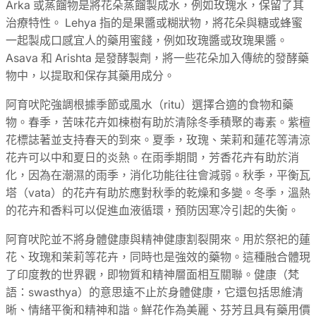
Arka 或蒸餾物是將花朵蒸餾製成水，例如玫瑰水，保留了其
治療特性。 Lehya 指的是果醬或糊狀物，將花朵與糖或蜂蜜
一起製成口感宜人的藥用蜜餞，例如玫瑰醬或玫瑰果醬。
Asava 和 Arishta 是發酵製劑，將一些花朵加入傳統的發酵藥
物中，以提取和保存其藥用成分。
阿育吠陀強調根據季節或風水（ritu）選擇合適的食物和藥
物。春季，苦味花卉如楝樹有助於清除冬季積聚的毒素。紫檀
花標誌著並支持春天的到來。夏季，玫瑰、茉莉和蓮花等清涼
花卉可以中和夏日的炎熱。在雨季期間，芳香花卉有助於消
化，因為在潮濕的雨季，消化功能往往會減弱。秋季，平衡瓦
塔（vata）的花卉有助於應對秋季的乾燥和多變。冬季，溫熱
的花卉和香料可以促進血液循環，預防因寒冷引起的失衡。
阿育吠陀並不將身體健康與精神健康割裂開來。用於祭祀的蓮
花、玫瑰和茉莉等花卉，同時也是強效的藥物。這種融合體現
了印度教的世界觀，即物質和精神層面相互關聯。健康（梵
語：swasthya）的意思遠不止於身體健康，它還包括思維清
晰、情緒平衡和精神和諧。鮮花作為美麗、芬芳且具有藥用價