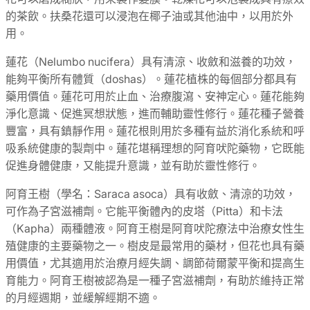
的茶飲。扶桑花還可以浸泡在椰子油或其他油中，以用於外
用。
蓮花（Nelumbo nucifera）具有清涼、收斂和滋養的功效，
能夠平衡所有體質（doshas）。蓮花植株的每個部分都具有
藥用價值。蓮花可用於止血、治療腹瀉、安神定心。蓮花能夠
淨化意識、促進冥想狀態，進而輔助靈性修行。蓮花種子營養
豐富，具有鎮靜作用。蓮花根則用於多種有益於消化系統和呼
吸系統健康的製劑中。蓮花堪稱理想的阿育吠陀藥物，它既能
促進身體健康，又能提升意識，並有助於靈性修行。
阿育王樹（學名：Saraca asoca）具有收斂、清涼的功效，
可作為子宮滋補劑。它能平衡體內的皮塔（Pitta）和卡法
（Kapha）兩種體液。阿育王樹是阿育吠陀療法中治療女性生
殖健康的主要藥物之一。樹皮是最常用的藥材，但花也具有藥
用價值，尤其適用於治療月經失調、調節荷爾蒙平衡和提高生
育能力。阿育王樹被認為是一種子宮滋補劑，有助於維持正常
的月經週期，並緩解經期不適。