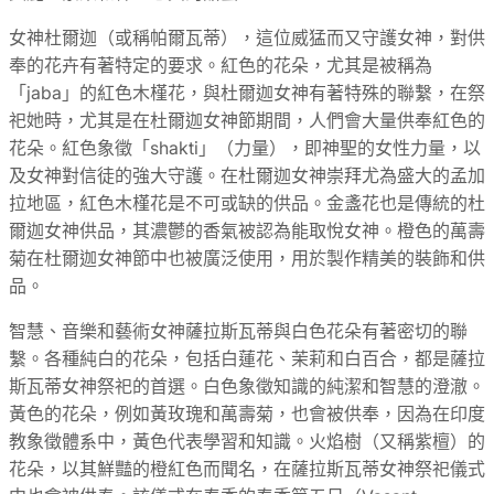
女神杜爾迦（或稱帕爾瓦蒂），這位威猛而又守護女神，對供
奉的花卉有著特定的要求。紅色的花朵，尤其是被稱為
「jaba」的紅色木槿花，與杜爾迦女神有著特殊的聯繫，在祭
祀她時，尤其是在杜爾迦女神節期間，人們會大量供奉紅色的
花朵。紅色象徵「shakti」（力量），即神聖的女性力量，以
及女神對信徒的強大守護。在杜爾迦女神崇拜尤為盛大的孟加
拉地區，紅色木槿花是不可或缺的供品。金盞花也是傳統的杜
爾迦女神供品，其濃鬱的香氣被認為能取悅女神。橙色的萬壽
菊在杜爾迦女神節中也被廣泛使用，用於製作精美的裝飾和供
品。
智慧、音樂和藝術女神薩拉斯瓦蒂與白色花朵有著密切的聯
繫。各種純白的花朵，包括白蓮花、茉莉和白百合，都是薩拉
斯瓦蒂女神祭祀的首選。白色象徵知識的純潔和智慧的澄澈。
黃色的花朵，例如黃玫瑰和萬壽菊，也會被供奉，因為在印度
教象徵體系中，黃色代表學習和知識。火焰樹（又稱紫檀）的
花朵，以其鮮豔的橙紅色而聞名，在薩拉斯瓦蒂女神祭祀儀式