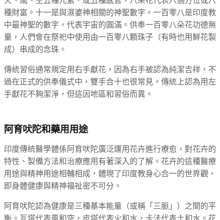
種財富。十一是與濕婆神相關的神聖數字。一百零八是印度教
中最神聖的數字，代表宇宙的圓滿。供奉一百零八朵花功德無
量，人們會在祭祀中使用由一百零八顆珠子（有時也用鮮花製
成）串成的念珠。
傳統習俗通常規定用右手獻花，因為右手被認為純潔吉祥，不
過在正式的供奉儀式中，雙手合十也很常見。傳統上認為用左
手獻花不夠潔淨，但這因地區和習俗而異。
阿育吠陀和藥用用途
印度傳統醫學體係阿育吠陀廣泛運用花卉進行療愈，對花卉的
特性、製備方法和治療應用有著深入的了解。花卉的這種醫療
用途與精神用途相輔相成，體現了印度教身心合一的世界觀，
即身體健康與精神福祉密不可分。
阿育吠陀認為健康是三種基本能量（或稱「三脈」）之間的平
衡。瓦塔代表風和空，皮塔代表火和水，卡法代表土和水。花