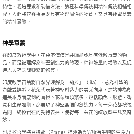
特性、栽培要求和製備方法。這種科學傳統與精神傳統相輔相
成，人們將花卉視為既具有物理屬性的物質，又具有神聖意義
的精神實體。
神學意義
在印度教神學中，花朵不僅僅是裝飾品或具有像徵意義的物
品，而是被理解為神聖創造力的體現、精神能量的載體以及促
進人與神之間聯繫的物質。
印度教宇宙論將自然界理解為「莉拉」（lila），意為神聖的
遊戲或嬉戲。花朵代表著神聖創造力的美感向度，是諸神為創
造美本身而感到的喜悅。花朵種類繁多，包括顏色、形態、香
氣和生命週期，都展現了神聖無限的創造力。每一朵花都被視
為同一終極實在的獨特表達，使得每一朵花的綻放既平凡又奇
妙。
印度教哲學將普拉那（Prana）描述為貫穿所有生物的生命力