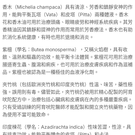
香木（Michelia champaca）具有清涼、芳香和鎮靜安神的作
用，能夠平衡瓦塔（Vata）和皮塔（Pitta）兩種體液。香木
花和香木油可用於治療頭痛、眼睛疲勞和神經系統疾病。其芳
香精油因其鎮靜和提神的作用而常用於芳香療法。香木也有助
於消化系統健康，有時也用於退燒和消炎。
紫檀（學名：Butea monosperma），又稱火焰樹，具有收
斂、溫熱和驅蟲的功效，能平衡卡法體質。紫檀花可用於治療
腸道寄生蟲、腹瀉和痢疾，也可用於治療皮膚疾病和作為滋補
品。紫檀也被認為是一種極佳的血液淨化劑。
夾竹桃（包括歐洲夾竹桃和印度夾竹桃）性溫、味苦，藥性極
強。誤用則有毒。儘管如此，夾竹桃仍被用於精心配製的阿育
吠陀配方中，治療包括心臟病和皮膚病在內的多種嚴重疾病。
只有受過訓練的阿育吠陀醫師才能配製和開立夾竹桃藥物，因
為使用不當可能致命。
印度楝花（學名：Azadirachta indica）性味苦澀，性涼，具
有排毒功效，能夠平衡體內的皮塔（Pitta）和卡法