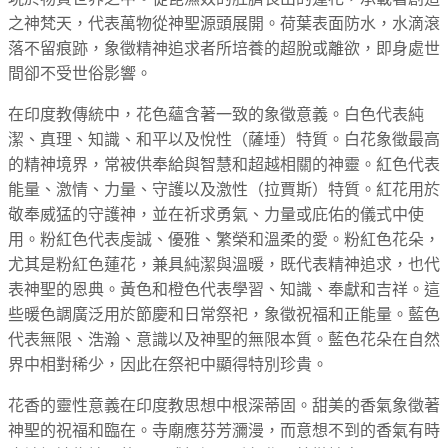
之神梵天，代表萬物從神聖源頭展開。荷葉表面防水，水滴滾
落不留痕跡，象徵精神追求者所培養的超脫或離欲，即身處世
間卻不受世俗影響。
在印度教傳統中，花色蘊含著一致的象徵意義。白色代表純
潔、真理、知識、和平以及悅性（薩埵）特質。白花象徵最高
的精神境界，常被供奉給與智慧和超越相關的神靈。紅色代表
能量、激情、力量、守護以及激性（拉賈斯）特質。紅花用於
敬奉威猛的守護神，並在祈求勇氣、力量或庇佑的儀式中使
用。粉紅色代表虔誠、優雅、繁榮和溫柔的愛。粉紅色花朵，
尤其是粉紅色蓮花，兼具純潔與溫暖，既代表精神追求，也代
表神聖的恩典。黃色和橙色代表學習、知識、奉獻和吉祥。這
些暖色調廣泛用於節慶和日常祭祀，象徵祝福和正能量。藍色
代表無限、浩瀚、意識以及神聖的無限本質。藍色花朵在自然
界中相對稀少，因此在祭祀中顯得特別珍貴。
花香的靈性意義在印度教思想中根深蒂固。甜美的香氣象徵著
神聖的祝福和臨在。寺廟應芬芳瀰漫，而意想不到的香氣有時