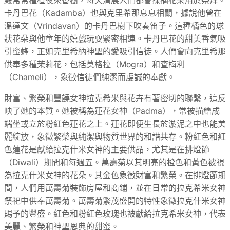
卡丹巴花（Kadamba）也與克里希那息息相關，據說他曾在
溫達文（Vrindavan）的卡丹巴樹下吹奏笛子。這種橘色的球
狀花朵與他童年的嬉戲玩耍緊密相連。卡丹巴花的甜美香氣吸
引蜜蜂，正如克里希納神聖的愛吸引信徒。人們會向克里希那
供奉多種茉莉花，包括莫格拉（Mogra）和查梅利
（Chameli），象徵信徒們純潔而虔誠的奉獻。
財富、繁榮和豐饒女神拉克希米與花卉有著密切的聯繫，這反
映了她的本質。她被稱為蓮花女神（Padma），常被描繪成
端坐或立於粉紅色蓮花之上。蓮花即便生長於淤泥之中也能美
麗綻放，象徵繁榮與純潔與物質世界的和諧共存。粉紅色和紅
色蓮花是獻給拉克什米女神的主要供品，尤其是在排燈節
（Diwali）期間和每週五。萬壽菊以其明亮的橙色和黃色被視
為拉克什米女神的花朵。其金色象徵財富和繁榮。在排燈節期
間，人們用萬壽菊裝飾房屋和商鋪，並在日常的拉克希米女神
祭祀中供奉萬壽菊。萬壽菊繁茂盛開的特性象徵拉克什米女神
賜予的豐盛。紅色和粉紅色玫瑰也被獻給拉克希米女神，代表
美麗、繁榮和神聖恩典的甜蜜。