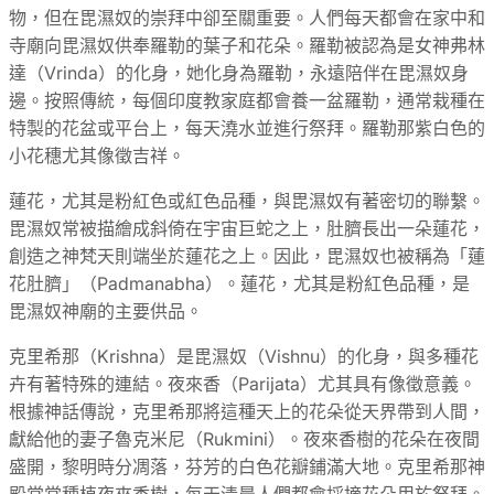
物，但在毘濕奴的崇拜中卻至關重要。人們每天都會在家中和
寺廟向毘濕奴供奉羅勒的葉子和花朵。羅勒被認為是女神弗林
達（Vrinda）的化身，她化身為羅勒，永遠陪伴在毘濕奴身
邊。按照傳統，每個印度教家庭都會養一盆羅勒，通常栽種在
特製的花盆或平台上，每天澆水並進行祭拜。羅勒那紫白色的
小花穗尤其像徵吉祥。
蓮花，尤其是粉紅色或紅色品種，與毘濕奴有著密切的聯繫。
毘濕奴常被描繪成斜倚在宇宙巨蛇之上，肚臍長出一朵蓮花，
創造之神梵天則端坐於蓮花之上。因此，毘濕奴也被稱為「蓮
花肚臍」（Padmanabha）。蓮花，尤其是粉紅色品種，是
毘濕奴神廟的主要供品。
克里希那（Krishna）是毘濕奴（Vishnu）的化身，與多種花
卉有著特殊的連結。夜來香（Parijata）尤其具有像徵意義。
根據神話傳說，克里希那將這種天上的花朵從天界帶到人間，
獻給他的妻子魯克米尼（Rukmini）。夜來香樹的花朵在夜間
盛開，黎明時分凋落，芬芳的白色花瓣鋪滿大地。克里希那神
殿常常種植夜來香樹，每天清晨人們都會採摘花朵用於祭拜。