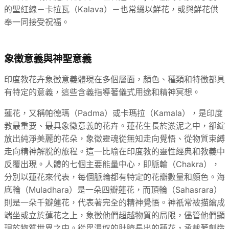
的聖紅線－卡拉瓦（Kalava）－也常綴以鮮花，或與鮮花供
奉一同接受祝福。
象徵意義與神聖意義
印度教花卉象徵意義體現在多個層面，顏色、種類和特徵都具
有特定的意義，這些含義指導著儀式用途和精神冥想。
蓮花，又稱帕德瑪（Padma）或卡瑪拉（Kamala），是印度
教最重要、最具象徵意義的花卉。蓮花生長於淤泥之中，卻綻
放出純淨美麗的花朵，象徵靈魂從無知走向覺悟、從物質束縛
走向精神解脫的旅程。這一比喻在印度教的靈性經典和教義中
反覆出現。人體的七個主要能量中心，即脈輪（Chakra），
分別以蓮花來代表，每個脈輪都有特定的花瓣數量和顏色。海
底輪（Muladhara）是一朵四瓣蓮花，而頂輪（Sahasrara）
則是一朵千瓣蓮花，代表著完全的精神覺悟。神祇常被描繪成
端坐或立於蓮花之上，象徵他們超越物質的局限，儘管他們顯
現於物質世界之中。從毘濕奴的肚臍長出的蓮花，承載著創造