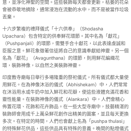
意，並淨化神聖的空間。這些裝飾每天都會更新，枯萎的花朵
會被恭敬地摘除，通常浸泡在流動的水中，而不是被當作垃圾
丟棄。
十六步繁複的禮拜儀式「十六供奉」（Shodasha
Upachara）包含特定的供奉鮮花環節。其中名為「獻花」
（Pushpanjali）的環節，需雙手合十獻花，以此表達虔誠和
臣服之意。鮮花象徵著信徒將自己的意識奉獻給神靈。另一個
名為「獻花」（Avagunthana）的環節，則用鮮花編織花
環，裝飾神像，以自然之美裝飾神靈。
印度教寺廟每日舉行多場隆重的祭祀儀式，所有儀式都大量使
用鮮花。在為神像沐浴的儀式（Abhishekam）中，人們常常
在沐浴用水或牛奶中加入鮮花和花瓣，使這些液體充滿花香和
靈性能量。在裝飾神像的儀式（Alankara）中，人們會精心
佈置花環、花飾和花卉飾品。在一些大型寺廟中，技藝精湛的
裝飾師會用成千上萬朵鮮花創作出精美的圖案，並且每天更換
多次。在特定的時間，人們也會獻上名為「pushpa thulasi」
的特殊鮮花供品，這些供品具有特殊的意義。晚間的點燈儀式