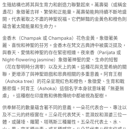
生殖結構也將其與生育力和創造力聯繫起來。萬壽菊（或稱金
盞花）象徵著吉祥、繁榮和正能量。萬壽菊能夠持續不斷地盛
開，代表著取之不盡的神聖祝福。它們鮮豔的金黃色和橙色則
蘊含著太陽能量和生命力。
金香木（Champak 或 Champaka）花色金黃，象徵著美
麗、喜悅和神聖的芬芳。金香木在梵文古典詩中被廣泛提及，
與春天、愛情和神聖的存在緊密相連。夜來香（Parijata 或
Night-flowering jasmine）象徵著神聖的愛、生命的短暫
（花在黎明時分凋零）以及天上的美。這種花與克里希納的關
聯，更增添了與神聖遊戲和恩典相關的多重意義。阿育王樹
（Ashoka tree）的花朵呈現紅色和橙色，象徵愛、生育和戰
勝悲傷。阿育王（Ashoka）這個名字本身就意味著「無憂無
慮」。這種樹在印度教和佛教傳統中都被視為聖樹。
供奉鮮花的數量蘊含著不同的意義。一朵花代表合一、專注以
及不二元的終極實在。三朵花代表梵天、毘濕奴和濕婆三位一
體，或薩埵、羅闍、塔瑪斯三種屬性。五朵花代表土、水、
火、風、空五種元素，或五種感官。八朵花代表八個方位或八