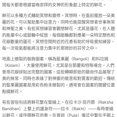
間每天都會根據當晚崇拜的女神的形象獻上特定的鮮花。
鮮花以多種方式輔助冥想和靈修。冥想時，在面前擺放一朵美
麗的花，可以幫助集中註意力，同時也能提醒冥想者世事無常
和神聖之美。有些冥想練習會觀想鮮花，尤其是蓮花，在人體
的能量中心或脈輪中綻放，每個脈輪都對應著一朵特定顏色和
花瓣數量的蓮花。冥想空間附近的花香有助於呼吸覺知練習，
每一次吸氣都能將注意力集中於那微妙的芬芳之中。
地面上繪製的裝飾圖案，稱為藍果麗（Rangoli）和科拉姆
（Kolam），大量使用鮮花。尤其是在節慶和特殊場合，人們
會用花瓣拼貼出完整的圖案。這些轉瞬即逝的藝術作品展現了
美的無常，同時也表達了對神靈的敬意和對賓客的歡迎。傳統
的藍果麗圖案是用彩色粉末繪製的，通常會在圖案的關鍵位置
點綴鮮花。
有些習俗包括將鮮花繫在聖線上。在拉卡沙·班丹節（Raksha
Bandhan）上繫上的護身符——拉卡（Rakhi）——有時會綴
以鮮花，或伴隨鮮花供奉。在普迦（Puja）儀式中繫在手腕上