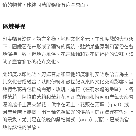
值的物質，能夠同時服務所有這些層面。
區域差異
印度幅員遼闊，語言多樣，地理文化多元，在印度教的大框架
下，圍繞著花卉形成了獨特的傳統。雖然某些原則和習俗在各
地保持一致，但地方風俗、花卉種類和對不同神祇的崇拜，造
就了豐富多彩的花卉文化。
北印度以印地語、旁遮普語和其他印度雅利安語系語言為主，
其文化習俗融合了吠陀傳統和數世紀以來的文化交流影響。當
地特色花卉包括萬壽菊、玫瑰、蓮花（在有水體的地區）、各
種茉莉、阿拉伯茉莉和茉莉花。瓦拉納西和恆河沿岸每天都會
漂流成千上萬束鮮花，供奉在河上。花販在河壇（ghat）或
河岸台階上擺攤，出售預先準備好的供品。鮮花漂浮在恆河上
的景象，尤其是在傍晚的祭祀儀式（arati）期間，已成為當
地標誌性的景象。