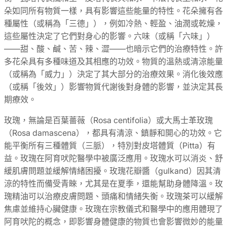
朵如同所有物質一樣，具有影響這些能量的特性。花朵擁有各
種屬性（或稱為「三德」），例如冷熱、輕盈、油潤或乾燥，
這些屬性決定了它們對身心的影響。六味（或稱「六味」）
——甜、酸、鹹、苦、辣、澀——也暗示它們的治療特性。許
多花朵具有多種味道及其相應的功效。物質的溫熱或清涼能量
（或稱為「威力」）決定了其大部分的治療效果。消化後效應
（或稱「後效」）影響物質代謝後對身體的影響，並決定其長
期療效。
玫瑰，無論是百葉薔薇（Rosa centifolia）或大馬士革玫瑰
（Rosa damascena），都具有清涼、鎮靜和開心的功效。它
能平衡所有三種體質（三脈），特別對皮塔體質（Pitta）有
益。玫瑰在阿育吠陀醫學中被廣泛應用。玫瑰水可以消炎、舒
緩肌膚問題並緩解情緒困擾。玫瑰花瓣醬（gulkand）因其清
涼的特性而備受青睞，尤其是在夏季，還能幫助身體降溫。玫
瑰精油可以治療皮膚問題、頭痛和情緒失衡。玫瑰茶可以緩解
焦慮並維持心臟健康。玫瑰在宗教儀式和醫學中的應用體現了
阿育吠陀的概念，即影響身體健康的物質也會影響微妙的能量