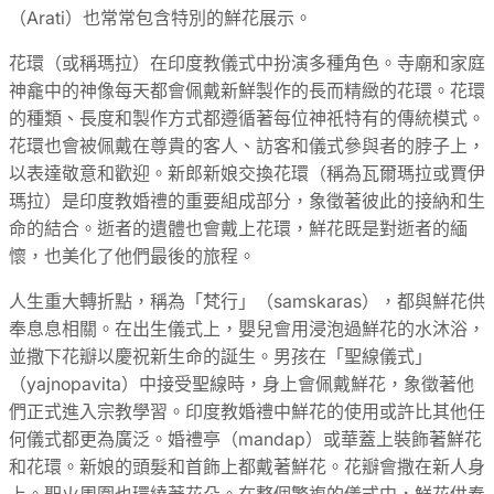
（Arati）也常常包含特別的鮮花展示。
花環（或稱瑪拉）在印度教儀式中扮演多種角色。寺廟和家庭
神龕中的神像每天都會佩戴新鮮製作的長而精緻的花環。花環
的種類、長度和製作方式都遵循著每位神祇特有的傳統模式。
花環也會被佩戴在尊貴的客人、訪客和儀式參與者的脖子上，
以表達敬意和歡迎。新郎新娘交換花環（稱為瓦爾瑪拉或賈伊
瑪拉）是印度教婚禮的重要組成部分，象徵著彼此的接納和生
命的結合。逝者的遺體也會戴上花環，鮮花既是對逝者的緬
懷，也美化了他們最後的旅程。
人生重大轉折點，稱為「梵行」（samskaras），都與鮮花供
奉息息相關。在出生儀式上，嬰兒會用浸泡過鮮花的水沐浴，
並撒下花瓣以慶祝新生命的誕生。男孩在「聖線儀式」
（yajnopavita）中接受聖線時，身上會佩戴鮮花，象徵著他
們正式進入宗教學習。印度教婚禮中鮮花的使用或許比其他任
何儀式都更為廣泛。婚禮亭（mandap）或華蓋上裝飾著鮮花
和花環。新娘的頭髮和首飾上都戴著鮮花。花瓣會撒在新人身
上。聖火周圍也環繞著花朵。在整個繁複的儀式中，鮮花供奉