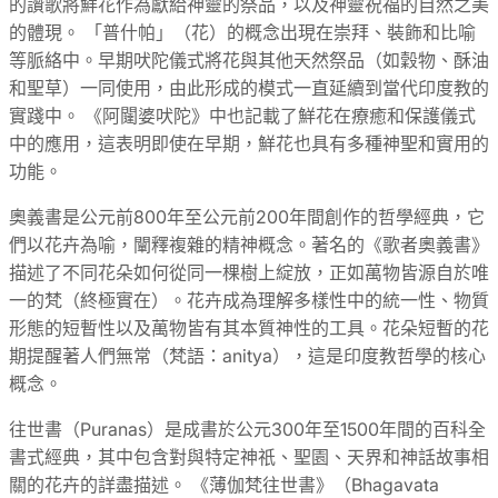
的讚歌將鮮花作為獻給神靈的祭品，以及神靈祝福的自然之美
的體現。 「普什帕」（花）的概念出現在崇拜、裝飾和比喻
等脈絡中。早期吠陀儀式將花與其他天然祭品（如穀物、酥油
和聖草）一同使用，由此形成的模式一直延續到當代印度教的
實踐中。 《阿闥婆吠陀》中也記載了鮮花在療癒和保護儀式
中的應用，這表明即使在早期，鮮花也具有多種神聖和實用的
功能。
奧義書是公元前800年至公元前200年間創作的哲學經典，它
們以花卉為喻，闡釋複雜的精神概念。著名的《歌者奧義書》
描述了不同花朵如何從同一棵樹上綻放，正如萬物皆源自於唯
一的梵（終極實在）。花卉成為理解多樣性中的統一性、物質
形態的短暫性以及萬物皆有其本質神性的工具。花朵短暫的花
期提醒著人們無常（梵語：anitya），這是印度教哲學的核心
概念。
往世書（Puranas）是成書於公元300年至1500年間的百科全
書式經典，其中包含對與特定神祇、聖園、天界和神話故事相
關的花卉的詳盡描述。 《薄伽梵往世書》（Bhagavata