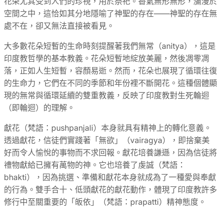
花朵尤其受到人們的珍視，用於祭祀。香氣無形無形，瀰漫於
空間之中，這恰如其分地隱喻了神聖的存在——神聖的存在無
處不在，卻又無法直接被看見。
大多數花朵短暫的生命時刻提醒著我們無常（anitya），這是
印度教哲學的基本教義。花朵短暫地綻放美麗，然後凋零凋
落，正如人生短暫，容顏易逝。然而，花朵也展現了循環往復
的生命力，它們在不同的季節和年份裡不斷開花。這種個體顯
現的無常與循環延續的雙重教義，反映了印度教對生死輪迴
（即輪迴）的理解。
獻花（梵語：pushpanjali）本身就具有精神上的轉化意義。
透過獻花，信徒們實踐著「無欲」（vairagya），即捨棄美
好而令人愉悅的事物而不求回報。獻花培養謙遜，因為信徒將
禮物獻給已擁有萬物的神。它也培養了虔誠（梵語：
bhakti），因為挑選、準備和獻花本身就成為了一種愛與奉獻
的行為。雙手合十、低頭獻花的獻花動作，體現了印度教許多
修行中至關重要的「皈依」（梵語：prapatti）精神態度。