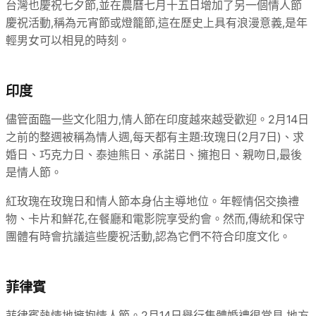
台灣也慶祝七夕節,並在農曆七月十五日增加了另一個情人節
慶祝活動,稱為元宵節或燈籠節,這在歷史上具有浪漫意義,是年
輕男女可以相見的時刻。
印度
儘管面臨一些文化阻力,情人節在印度越來越受歡迎。2月14日
之前的整週被稱為情人週,每天都有主題:玫瑰日(2月7日)、求
婚日、巧克力日、泰迪熊日、承諾日、擁抱日、親吻日,最後
是情人節。
紅玫瑰在玫瑰日和情人節本身佔主導地位。年輕情侶交換禮
物、卡片和鮮花,在餐廳和電影院享受約會。然而,傳統和保守
團體有時會抗議這些慶祝活動,認為它們不符合印度文化。
菲律賓
菲律賓熱情地擁抱情人節。2月14日舉行集體婚禮很常見,地方