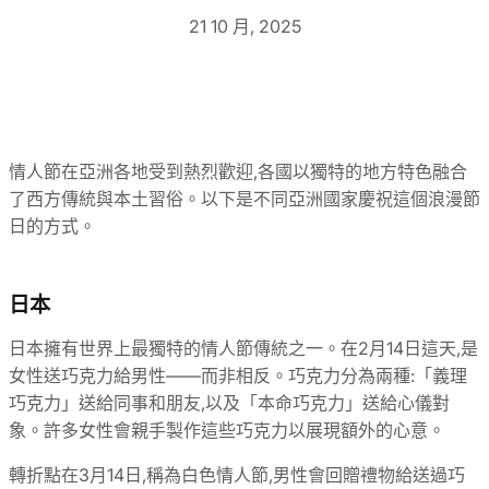
21 10 月, 2025
情人節在亞洲各地受到熱烈歡迎,各國以獨特的地方特色融合
了西方傳統與本土習俗。以下是不同亞洲國家慶祝這個浪漫節
日的方式。
日本
日本擁有世界上最獨特的情人節傳統之一。在2月14日這天,是
女性送巧克力給男性——而非相反。巧克力分為兩種:「義理
巧克力」送給同事和朋友,以及「本命巧克力」送給心儀對
象。許多女性會親手製作這些巧克力以展現額外的心意。
轉折點在3月14日,稱為白色情人節,男性會回贈禮物給送過巧