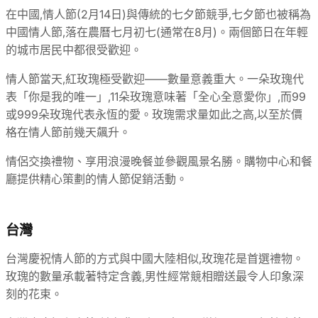
在中國,情人節(2月14日)與傳統的七夕節競爭,七夕節也被稱為
中國情人節,落在農曆七月初七(通常在8月)。兩個節日在年輕
的城市居民中都很受歡迎。
情人節當天,紅玫瑰極受歡迎——數量意義重大。一朵玫瑰代
表「你是我的唯一」,11朵玫瑰意味著「全心全意愛你」,而99
或999朵玫瑰代表永恆的愛。玫瑰需求量如此之高,以至於價
格在情人節前幾天飆升。
情侶交換禮物、享用浪漫晚餐並參觀風景名勝。購物中心和餐
廳提供精心策劃的情人節促銷活動。
台灣
台灣慶祝情人節的方式與中國大陸相似,玫瑰花是首選禮物。
玫瑰的數量承載著特定含義,男性經常競相贈送最令人印象深
刻的花束。